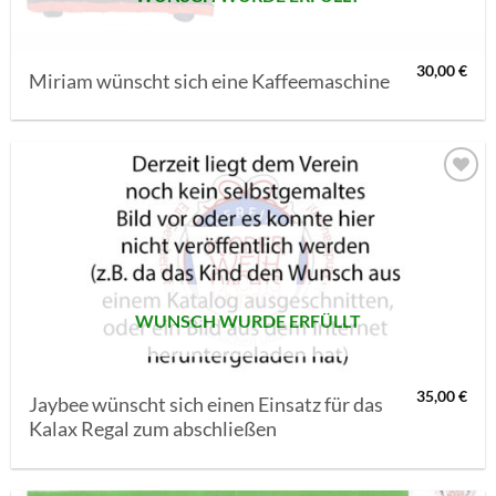
30,00
€
Miriam wünscht sich eine Kaffeemaschine
AUF MEINE
MERKLISTE
SETZEN
WUNSCH WURDE ERFÜLLT
35,00
€
Jaybee wünscht sich einen Einsatz für das
Kalax Regal zum abschließen