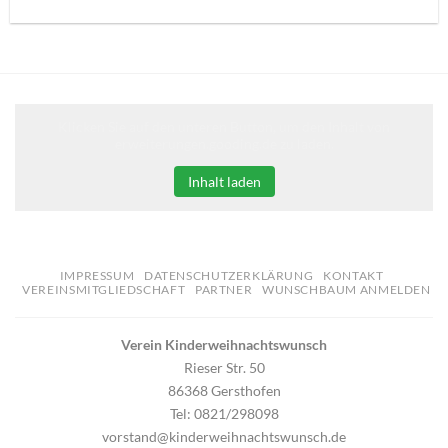
Klicken Sie auf den unteren Button, um den Inhalt von
erweiterungen.gooding.de zu laden.
Inhalt laden
IMPRESSUM
DATENSCHUTZERKLÄRUNG
KONTAKT
VEREINSMITGLIEDSCHAFT
PARTNER
WUNSCHBAUM ANMELDEN
Verein Kinderweihnachtswunsch
Rieser Str. 50
86368 Gersthofen
Tel: 0821/298098
vorstand@kinderweihnachtswunsch.de