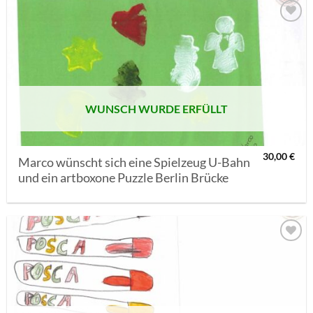
AUF MEINE
MERKLISTE
SETZEN
WUNSCH WURDE ERFÜLLT
30,00
€
Marco wünscht sich eine Spielzeug U-Bahn
und ein artboxone Puzzle Berlin Brücke
AUF MEINE
MERKLISTE
SETZEN