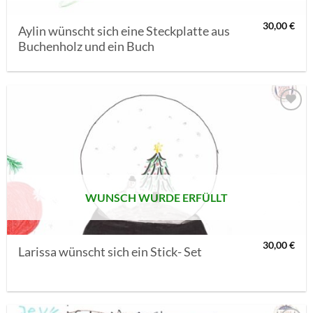
30,00
€
Aylin wünscht sich eine Steckplatte aus
Buchenholz und ein Buch
AUF MEINE
MERKLISTE
SETZEN
WUNSCH WURDE ERFÜLLT
30,00
€
Larissa wünscht sich ein Stick- Set