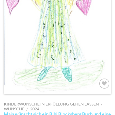
AUF MEINE
MERKLISTE
KINDERWÜNSCHE IN ERFÜLLUNG GEHEN LASSEN
/
SETZEN
WÜNSCHE
/
2024
Maja wünscht sich ein Bibi Blocksberg Buch und eine