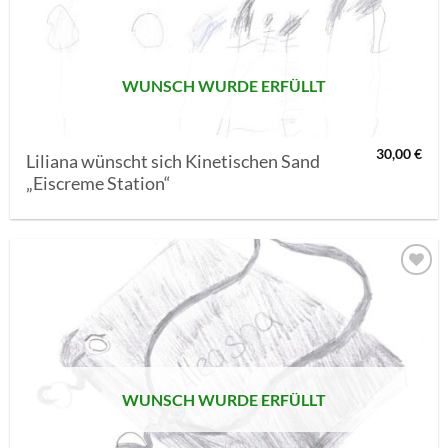
SETZEN
WUNSCH WURDE ERFÜLLT
30,00
€
Liliana wünscht sich Kinetischen Sand
„Eiscreme Station“
AUF MEINE
MERKLISTE
SETZEN
WUNSCH WURDE ERFÜLLT