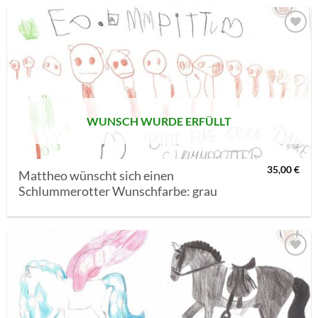
AUF MEINE
MERKLISTE
SETZEN
WUNSCH WURDE ERFÜLLT
35,00
€
Mattheo wünscht sich einen
Schlummerotter Wunschfarbe: grau
AUF MEINE
MERKLISTE
SETZEN