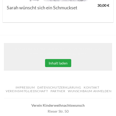
30,00
€
Sarah wünscht sich ein Schmuckset
Klicken Sie auf den unteren Button, um den Inhalt von
erweiterungen.gooding.de zu laden.
Inhalt laden
IMPRESSUM
DATENSCHUTZERKLÄRUNG
KONTAKT
VEREINSMITGLIEDSCHAFT
PARTNER
WUNSCHBAUM ANMELDEN
Verein Kinderweihnachtswunsch
Rieser Str. 50