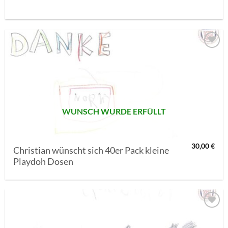
AUF MEINE
MERKLISTE
SETZEN
WUNSCH WURDE ERFÜLLT
30,00
€
Christian wünscht sich 40er Pack kleine
Playdoh Dosen
AUF MEINE
MERKLISTE