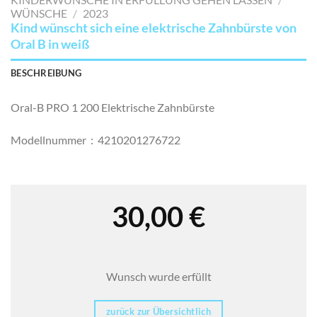
SETZEN
WÜNSCHE
/
2023
Kind wünscht sich eine elektrische Zahnbürste von
Oral B in weiß
BESCHREIBUNG
Oral-B PRO 1 200 Elektrische Zahnbürste
Modellnummer ‏ : ‎
4210201276722
30,00
€
Wunsch wurde erfüllt
zurück zur Übersichtlich