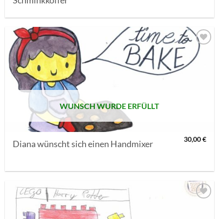
Schminkkoffer
AUF MEINE
MERKLISTE
SETZEN
WUNSCH WURDE ERFÜLLT
30,00
€
Diana wünscht sich einen Handmixer
AUF MEINE
MERKLISTE