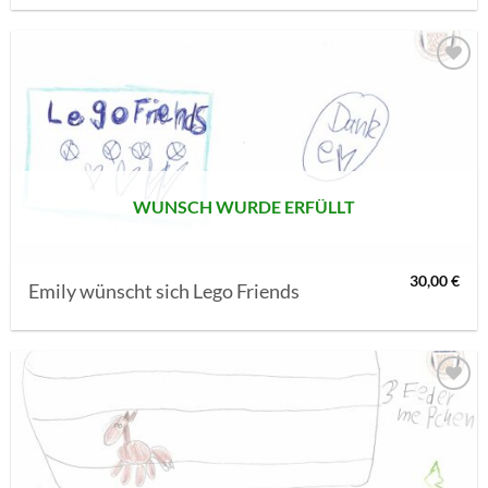
AUF MEINE
MERKLISTE
SETZEN
WUNSCH WURDE ERFÜLLT
30,00
€
Emily wünscht sich Lego Friends
AUF MEINE
MERKLISTE
SETZEN