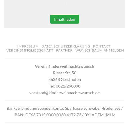
Klicken Sie auf den unteren Button, um den Inhalt von
erweiterungen.gooding.de zu laden.
Inhalt laden
IMPRESSUM
DATENSCHUTZERKLÄRUNG
KONTAKT
VEREINSMITGLIEDSCHAFT
PARTNER
WUNSCHBAUM ANMELDEN
Verein Kinderweihnachtswunsch
Rieser Str. 50
86368 Gersthofen
Tel: 0821/298098
vorstand@kinderweihnachtswunsch.de
Bankverbindung/Spendenkonto: Sparkasse Schwaben-Bodensee /
IBAN: DE63 7315 0000 0030 4172 73 / BYLADEM1MLM