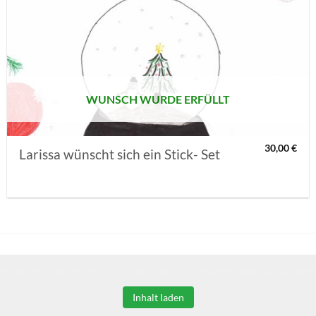
AUF MEINE
MERKLISTE
SETZEN
WUNSCH WURDE ERFÜLLT
30,00
€
Larissa wünscht sich ein Stick- Set
Sie auf den unteren Button, um den Inhalt von erweiterungen.gooding.de 
Inhalt laden