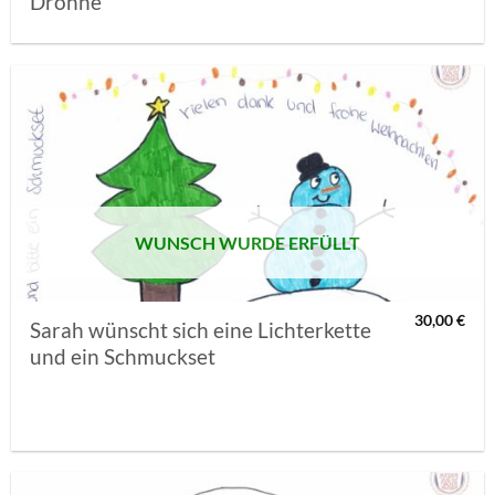
Drohne
AUF MEINE
MERKLISTE
SETZEN
WUNSCH WURDE ERFÜLLT
30,00
€
Sarah wünscht sich eine Lichterkette
und ein Schmuckset