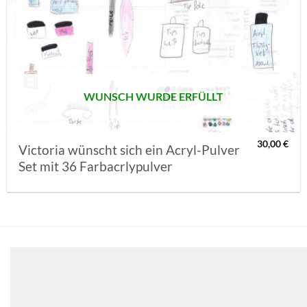
AUF MEINE
MERKLISTE
SETZEN
WUNSCH WURDE ERFÜLLT
30,00
€
Victoria wünscht sich ein Acryl-Pulver
Set mit 36 Farbacrlypulver
Klicken 