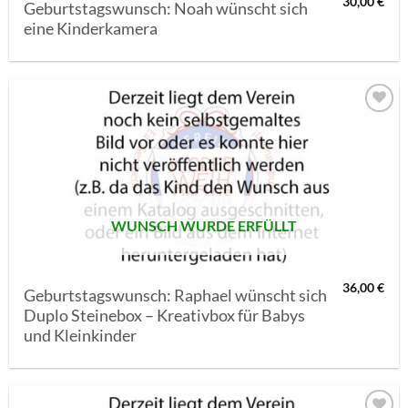
30,00
€
Geburtstagswunsch: Noah wünscht sich
eine Kinderkamera
AUF MEINE
MERKLISTE
SETZEN
WUNSCH WURDE ERFÜLLT
36,00
€
Geburtstagswunsch: Raphael wünscht sich
Duplo Steinebox – Kreativbox für Babys
und Kleinkinder