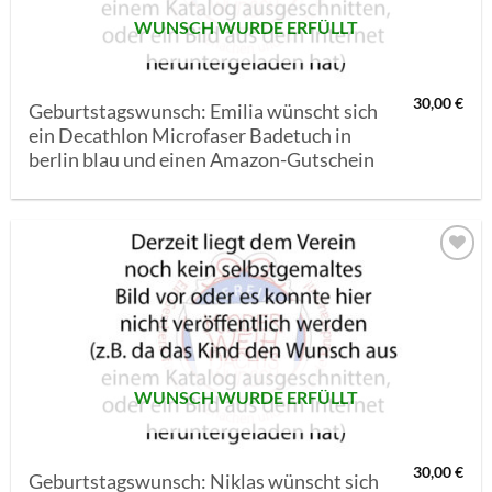
WUNSCH WURDE ERFÜLLT
30,00
€
Geburtstagswunsch: Emilia wünscht sich
ein Decathlon Microfaser Badetuch in
berlin blau und einen Amazon-Gutschein
AUF MEINE
MERKLISTE
SETZEN
WUNSCH WURDE ERFÜLLT
30,00
€
Geburtstagswunsch: Niklas wünscht sich