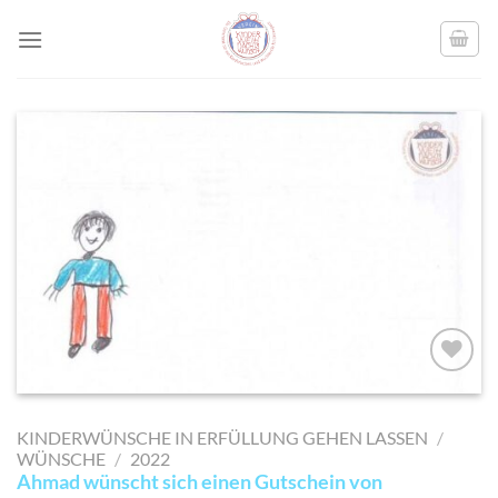
Skip
to
content
AUF MEINE
MERKLISTE
KINDERWÜNSCHE IN ERFÜLLUNG GEHEN LASSEN
/
SETZEN
WÜNSCHE
/
2022
Ahmad wünscht sich einen Gutschein von