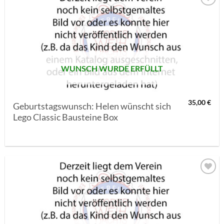
AUF MEINE
MERKLISTE
SETZEN
WUNSCH WURDE ERFÜLLT
35,00
€
Geburtstagswunsch: Helen wünscht sich
Lego Classic Bausteine Box
AUF MEINE
MERKLISTE
SETZEN