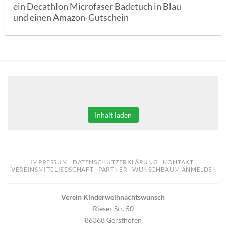
ein Decathlon Microfaser Badetuch in Blau
und einen Amazon-Gutschein
Klicken Sie auf den unteren Button, um den Inhalt von
erweiterungen.gooding.de zu laden.
Inhalt laden
IMPRESSUM
DATENSCHUTZERKLÄRUNG
KONTAKT
VEREINSMITGLIEDSCHAFT
PARTNER
WUNSCHBAUM ANMELDEN
Verein Kinderweihnachtswunsch
Rieser Str. 50
86368 Gersthofen