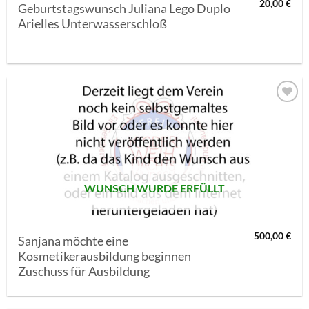
20,00
€
Geburtstagswunsch Juliana Lego Duplo
Arielles Unterwasserschloß
AUF MEINE
MERKLISTE
SETZEN
WUNSCH WURDE ERFÜLLT
500,00
€
Sanjana möchte eine
Kosmetikerausbildung beginnen
Zuschuss für Ausbildung