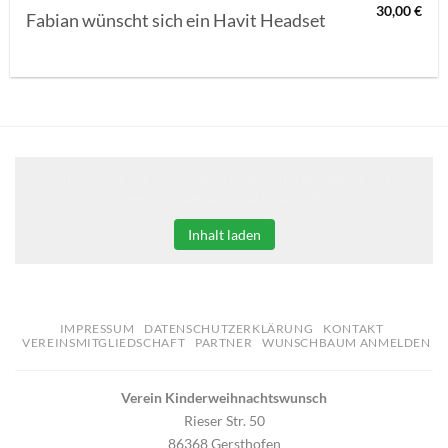
30,00
€
Fabian wünscht sich ein Havit Headset
Klicken Sie auf den unteren Button, um den Inhalt von
erweiterungen.gooding.de zu laden.
Inhalt laden
IMPRESSUM
DATENSCHUTZERKLÄRUNG
KONTAKT
VEREINSMITGLIEDSCHAFT
PARTNER
WUNSCHBAUM ANMELDEN
Verein Kinderweihnachtswunsch
Rieser Str. 50
86368 Gersthofen