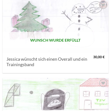
AUF MEINE
MERKLISTE
SETZEN
WUNSCH WURDE ERFÜLLT
30,00
€
Jessica wünscht sich einen Overall und ein
Trainingsband
AUF MEINE
MERKLISTE
SETZEN