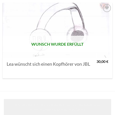
AUF MEINE
MERKLISTE
SETZEN
WUNSCH WURDE ERFÜLLT
30,00
€
Lea wünscht sich einen Kopfhörer von JBL
Klicken Sie auf den unteren Button, um den Inhalt von
erweiterungen.gooding.de zu laden.