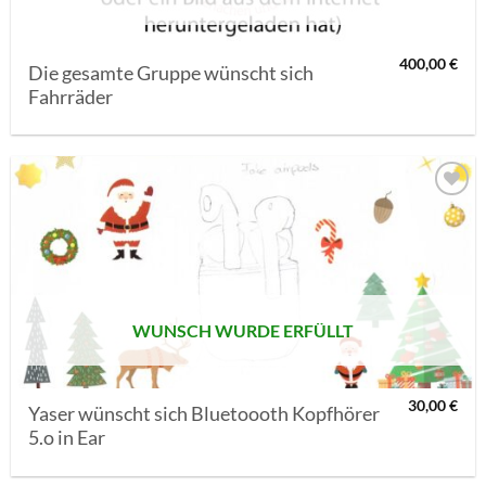
400,00
€
Die gesamte Gruppe wünscht sich
Fahrräder
AUF MEINE
MERKLISTE
SETZEN
WUNSCH WURDE ERFÜLLT
30,00
€
Yaser wünscht sich Bluetoooth Kopfhörer
5.o in Ear