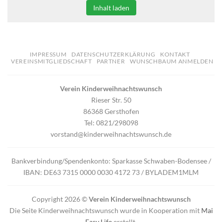
Inhalt laden
IMPRESSUM
DATENSCHUTZERKLÄRUNG
KONTAKT
VEREINSMITGLIEDSCHAFT
PARTNER
WUNSCHBAUM ANMELDEN
Verein Kinderweihnachtswunsch
Rieser Str. 50
86368 Gersthofen
Tel: 0821/298098
vorstand@kinderweihnachtswunsch.de
Bankverbindung/Spendenkonto: Sparkasse Schwaben-Bodensee /
IBAN: DE63 7315 0000 0030 4172 73 / BYLADEM1MLM
Copyright 2026 ©
Verein Kinderweihnachtswunsch
Die Seite Kinderweihnachtswunsch wurde in Kooperation mit
Mai
Easy Life
erstellt.