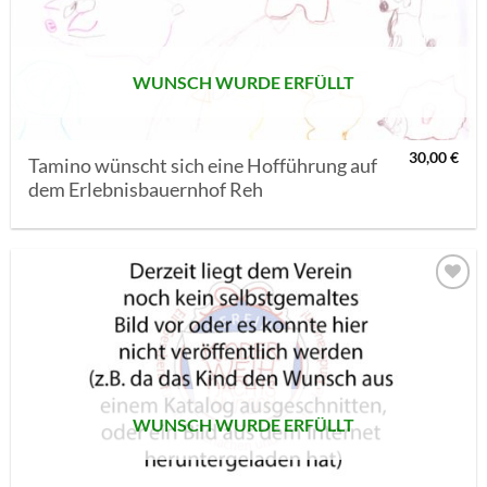
SETZEN
WUNSCH WURDE ERFÜLLT
30,00
€
Tamino wünscht sich eine Hofführung auf
dem Erlebnisbauernhof Reh
AUF MEINE
MERKLISTE
SETZEN
WUNSCH WURDE ERFÜLLT