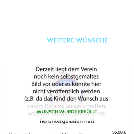
WEITERE WÜNSCHE
AUF MEINE
MERKLISTE
SETZEN
WUNSCH WURDE ERFÜLLT
35,00
€