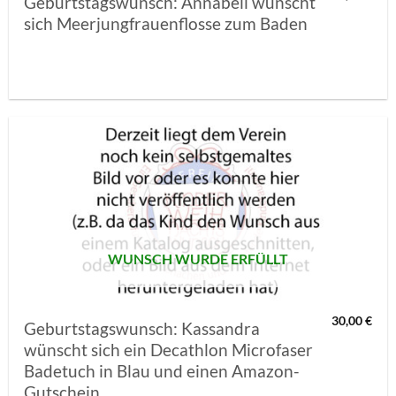
Geburtstagswunsch: Annabell wünscht
sich Meerjungfrauenflosse zum Baden
AUF MEINE
MERKLISTE
SETZEN
WUNSCH WURDE ERFÜLLT
30,00
€
Geburtstagswunsch: Kassandra
wünscht sich ein Decathlon Microfaser
Badetuch in Blau und einen Amazon-
Gutschein