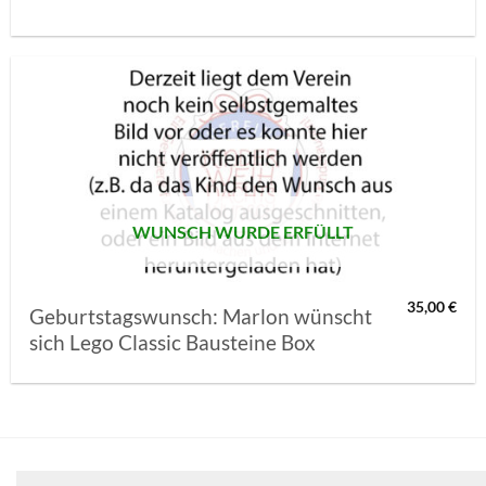
AUF MEINE
MERKLISTE
SETZEN
WUNSCH WURDE ERFÜLLT
35,00
€
Geburtstagswunsch: Marlon wünscht
sich Lego Classic Bausteine Box