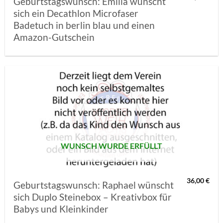
Geburtstagswunsch: Emilia wünscht
sich ein Decathlon Microfaser
Badetuch in berlin blau und einen
Amazon-Gutschein
AUF MEINE
MERKLISTE
SETZEN
WUNSCH WURDE ERFÜLLT
36,00
€
Geburtstagswunsch: Raphael wünscht
sich Duplo Steinebox – Kreativbox für
Babys und Kleinkinder