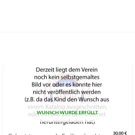
AUF MEINE
MERKLISTE
SETZEN
WUNSCH WURDE ERFÜLLT
30,00
€