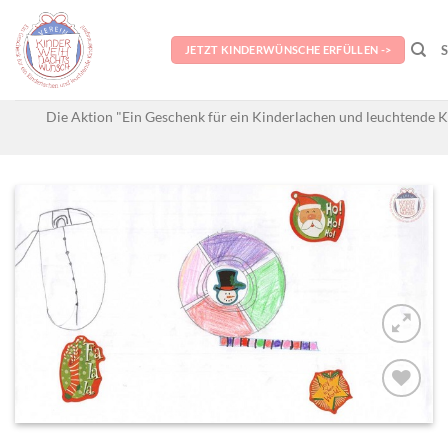
Skip
to
JETZT KINDERWÜNSCHE ERFÜLLEN ->
content
Die Aktion "Ein Geschenk für ein Kinderlachen und leuchtende K
AUF MEINE
MERKLISTE