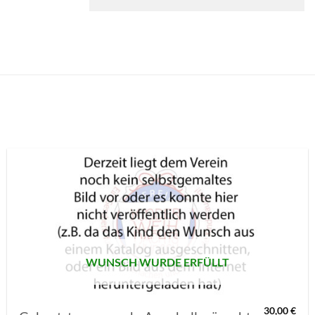
AUF MEINE
MERKLISTE
SETZEN
WUNSCH WURDE ERFÜLLT
30,00
€