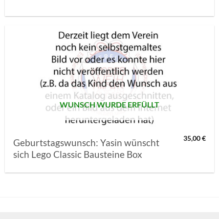
AUF MEINE
MERKLISTE
SETZEN
WUNSCH WURDE ERFÜLLT
35,00
€
Geburtstagswunsch: Yasin wünscht
sich Lego Classic Bausteine Box