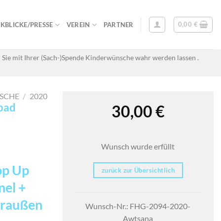
0,00
€
KBLICKE/PRESSE
VEREIN
PARTNER
 Sie mit Ihrer (Sach-)Spende Kinderwünsche wahr werden lassen .
SCHE
/
2020
ebad
30,00
€
Wunsch wurde erfüllt
op Up
zurück zur Übersichtlich
nel +
 draußen
Wunsch-Nr.: FHG-2094-2020-
Awtsana