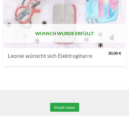
AUF MEINE
MERKLISTE
SETZEN
WUNSCH WURDE ERFÜLLT
30,00
€
Leonie wünscht sich Elektrogitarre
Sie auf den unteren Button, um den Inhalt von erweiterungen.gooding.de 
Inhalt laden