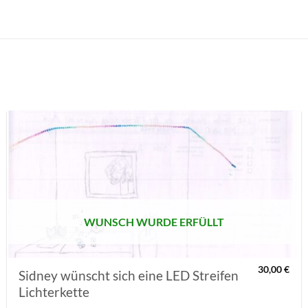
AUF MEINE
MERKLISTE
SETZEN
WUNSCH WURDE ERFÜLLT
30,00
€
Sidney wünscht sich eine LED Streifen
Lichterkette