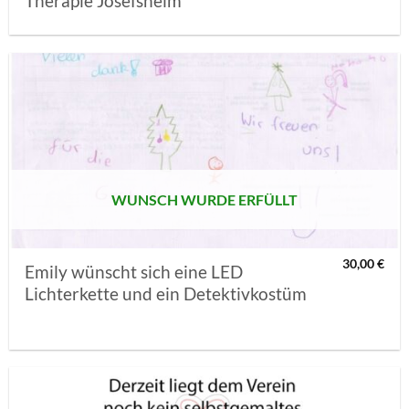
Therapie Josefsheim
AUF MEINE
MERKLISTE
SETZEN
WUNSCH WURDE ERFÜLLT
30,00
€
Emily wünscht sich eine LED
Lichterkette und ein Detektivkostüm