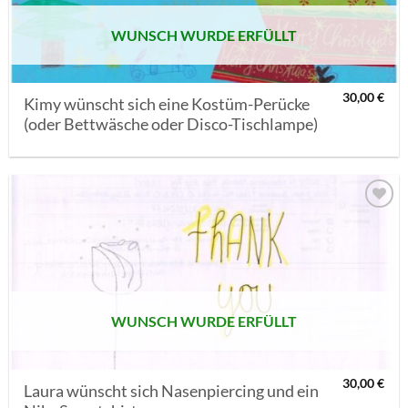
WUNSCH WURDE ERFÜLLT
30,00
€
Kimy wünscht sich eine Kostüm-Perücke
(oder Bettwäsche oder Disco-Tischlampe)
AUF MEINE
MERKLISTE
SETZEN
WUNSCH WURDE ERFÜLLT
30,00
€
Laura wünscht sich Nasenpiercing und ein