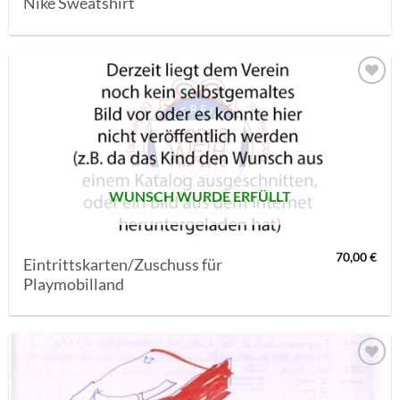
Nike Sweatshirt
AUF MEINE
MERKLISTE
SETZEN
WUNSCH WURDE ERFÜLLT
70,00
€
Eintrittskarten/Zuschuss für
Playmobilland
AUF MEINE
MERKLISTE