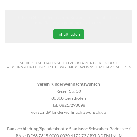
Klicken Sie auf den unteren Button, um den Inhalt von
erweiterungen.gooding.de zu laden.
Inhalt laden
IMPRESSUM
DATENSCHUTZERKLÄRUNG
KONTAKT
VEREINSMITGLIEDSCHAFT
PARTNER
WUNSCHBAUM ANMELDEN
Verein Kinderweihnachtswunsch
Rieser Str. 50
86368 Gersthofen
Tel: 0821/298098
vorstand@kinderweihnachtswunsch.de
Bankverbindung/Spendenkonto: Sparkasse Schwaben-Bodensee /
IBAN: DE63 7315 0000 0030 4172 73 / BYLADEM1MLM