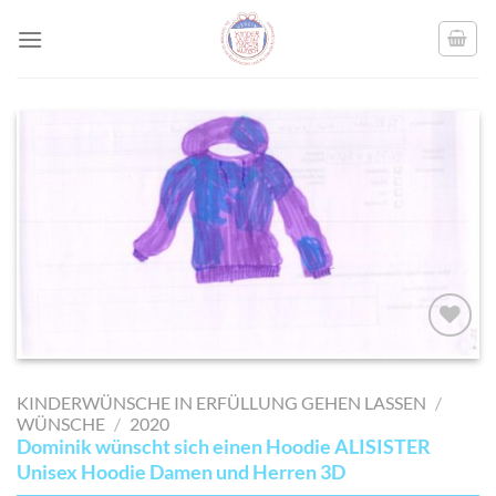
Skip
to
content
AUF MEINE
MERKLISTE
KINDERWÜNSCHE IN ERFÜLLUNG GEHEN LASSEN
/
SETZEN
WÜNSCHE
/
2020
Dominik wünscht sich einen Hoodie ALISISTER
Unisex Hoodie Damen und Herren 3D