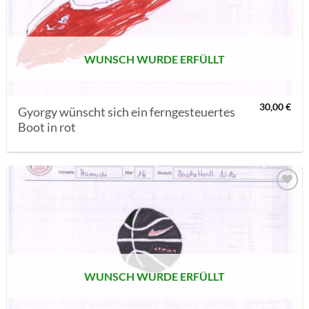
SETZEN
WUNSCH WURDE ERFÜLLT
30,00
€
Gyorgy wünscht sich ein ferngesteuertes
Boot in rot
AUF MEINE
MERKLISTE
SETZEN
WUNSCH WURDE ERFÜLLT