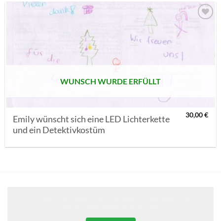
AUF MEINE
MERKLISTE
SETZEN
WUNSCH WURDE ERFÜLLT
30,00
€
Emily wünscht sich eine LED Lichterkette
und ein Detektivkostüm
Klicken Sie auf den unteren Button, um den Inhalt von
erweiterungen.gooding.de zu laden.