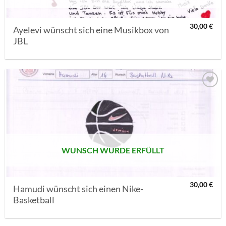
30,00
€
Ayelevi wünscht sich eine Musikbox von
JBL
AUF MEINE
MERKLISTE
SETZEN
WUNSCH WURDE ERFÜLLT
30,00
€
Hamudi wünscht sich einen Nike-
Basketball