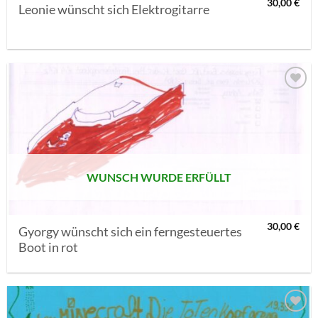
30,00
€
Leonie wünscht sich Elektrogitarre
AUF MEINE
MERKLISTE
SETZEN
WUNSCH WURDE ERFÜLLT
30,00
€
Gyorgy wünscht sich ein ferngesteuertes
Boot in rot