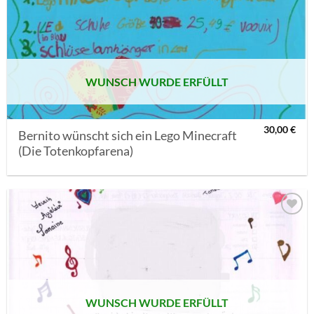
AUF MEINE
MERKLISTE
SETZEN
WUNSCH WURDE ERFÜLLT
30,00
€
Bernito wünscht sich ein Lego Minecraft
(Die Totenkopfarena)
AUF MEINE
MERKLISTE
SETZEN
WUNSCH WURDE ERFÜLLT