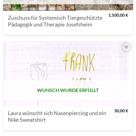
1.500,00
€
Zuschuss für Systemisch Tiergeschützte
Pädagogik und Therapie Josefsheim
AUF MEINE
MERKLISTE
SETZEN
WUNSCH WURDE ERFÜLLT
30,00
€
Laura wünscht sich Nasenpiercing und ein
Nike Sweatshirt