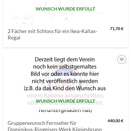
WUNSCH WURDE ERFÜLLT
71,70
€
2 Fächer mit Schloss für ein Ikea-Kallax-
Regal
AUF MEINE
MERKLISTE
SETZEN
WUNSCH WURDE ERFÜLLT
440,00
€
Gruppenwunsch Fernseher für
Dominikus-Ringeisen-Werk Königsbrunn