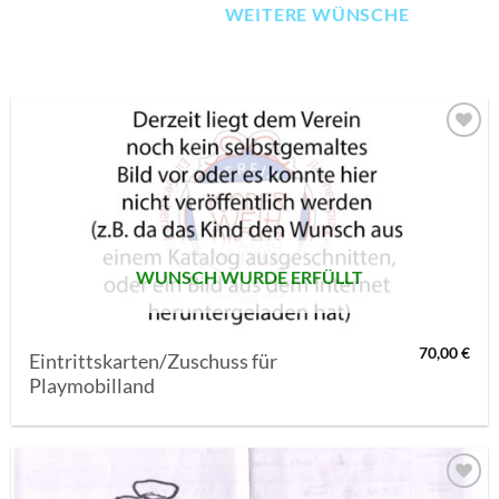
WEITERE WÜNSCHE
AUF MEINE
MERKLISTE
SETZEN
WUNSCH WURDE ERFÜLLT
70,00
€
Eintrittskarten/Zuschuss für
Playmobilland