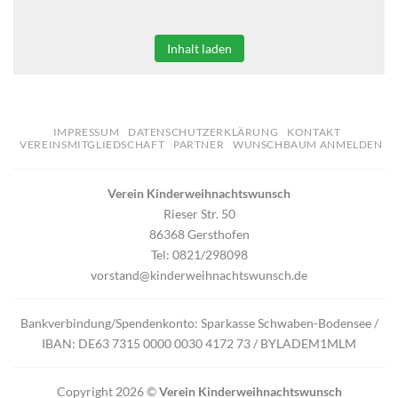
erweiterungen.gooding.de zu laden.
Inhalt laden
IMPRESSUM
DATENSCHUTZERKLÄRUNG
KONTAKT
VEREINSMITGLIEDSCHAFT
PARTNER
WUNSCHBAUM ANMELDEN
Verein Kinderweihnachtswunsch
Rieser Str. 50
86368 Gersthofen
Tel: 0821/298098
vorstand@kinderweihnachtswunsch.de
Bankverbindung/Spendenkonto: Sparkasse Schwaben-Bodensee /
IBAN: DE63 7315 0000 0030 4172 73 / BYLADEM1MLM
Copyright 2026 ©
Verein Kinderweihnachtswunsch