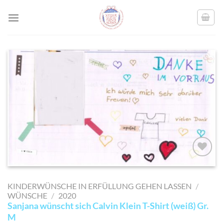
Skip
to
content
AUF MEINE
MERKLISTE
KINDERWÜNSCHE IN ERFÜLLUNG GEHEN LASSEN
/
SETZEN
WÜNSCHE
/
2020
Sanjana wünscht sich Calvin Klein T-Shirt (weiß) Gr.
M