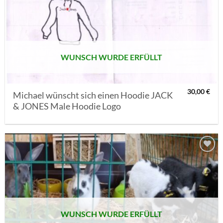
AUF MEINE
MERKLISTE
SETZEN
WUNSCH WURDE ERFÜLLT
30,00
€
Michael wünscht sich einen Hoodie JACK
& JONES Male Hoodie Logo
AUF MEINE
MERKLISTE
SETZEN
WUNSCH WURDE ERFÜLLT