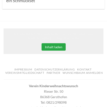
ein Schmuckset
Klicken Sie auf den unteren Button, um den Inhalt von
erweiterungen.gooding.de zu laden.
Inhalt laden
IMPRESSUM
DATENSCHUTZERKLÄRUNG
KONTAKT
VEREINSMITGLIEDSCHAFT
PARTNER
WUNSCHBAUM ANMELDEN
Verein Kinderweihnachtswunsch
Rieser Str. 50
86368 Gersthofen
Tel: 0821/298098