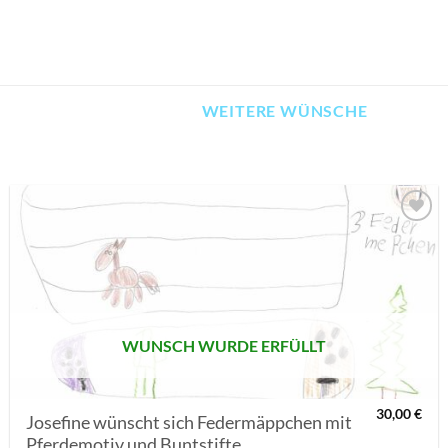
WEITERE WÜNSCHE
AUF MEINE
MERKLISTE
SETZEN
WUNSCH WURDE ERFÜLLT
30,00
€
Josefine wünscht sich Federmäppchen mit
Pferdemotiv und Buntstifte