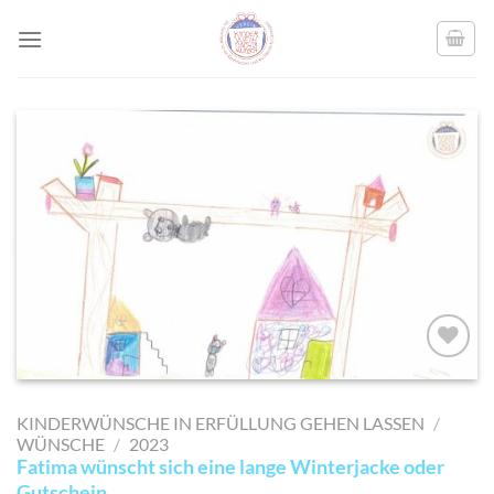
Skip
to
content
AUF MEINE
MERKLISTE
KINDERWÜNSCHE IN ERFÜLLUNG GEHEN LASSEN
/
SETZEN
WÜNSCHE
/
2023
Fatima wünscht sich eine lange Winterjacke oder
Gutschein