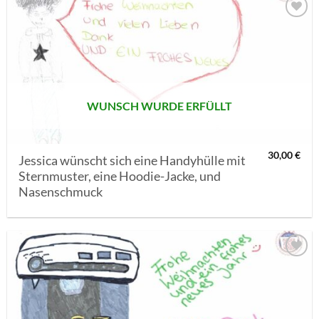
AUF MEINE
MERKLISTE
SETZEN
WUNSCH WURDE ERFÜLLT
30,00
€
Jessica wünscht sich eine Handyhülle mit
Sternmuster, eine Hoodie-Jacke, und
Nasenschmuck
AUF MEINE
MERKLISTE
SETZEN