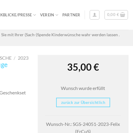
0,00
€
KBLICKE/PRESSE
VEREIN
PARTNER
 Sie mit Ihrer (Sach-)Spende Kinderwünsche wahr werden lassen .
SCHE
/
2023
uge
35,00
€
Wunsch wurde erfüllt
s-Geschenkset
zurück zur Übersichtlich
Wunsch-Nr.: SGS-24051-2023-Felix
(FrCuS)