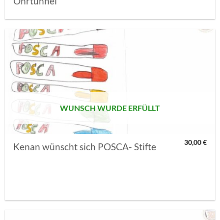
Ohrtunnel
AUF MEINE
MERKLISTE
SETZEN
WUNSCH WURDE ERFÜLLT
30,00
€
Kenan wünscht sich POSCA- Stifte