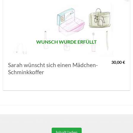
AUF MEINE
MERKLISTE
SETZEN
WUNSCH WURDE ERFÜLLT
30,00
€
Sarah wünscht sich einen Mädchen-
Schminkkoffer
Sie auf den unteren Button, um den Inhalt von erweiterungen.gooding.de 
Inhalt laden