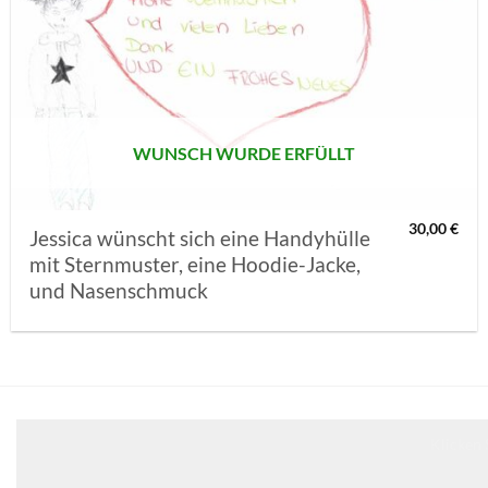
AUF MEINE
MERKLISTE
SETZEN
WUNSCH WURDE ERFÜLLT
30,00
€
Jessica wünscht sich eine Handyhülle
mit Sternmuster, eine Hoodie-Jacke,
und Nasenschmuck
Klicken 