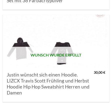
Set mit 36 Farbacrlypulver
AUF MEINE
MERKLISTE
SETZEN
WUNSCH WURDE ERFÜLLT
30,00
€
Justin wünscht sich einen Hoodie.
LIZCX Travis Scott Frühling und Herbst
Hoodie Hip Hop Sweatshirt Herren und
Damen