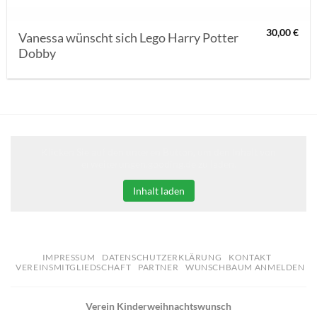
30,00
€
Vanessa wünscht sich Lego Harry Potter
Dobby
Klicken Sie auf den unteren Button, um den Inhalt von
erweiterungen.gooding.de zu laden.
Inhalt laden
IMPRESSUM
DATENSCHUTZERKLÄRUNG
KONTAKT
VEREINSMITGLIEDSCHAFT
PARTNER
WUNSCHBAUM ANMELDEN
Verein Kinderweihnachtswunsch