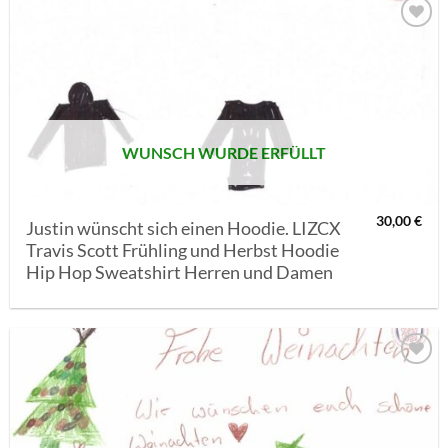
AUF MEINE
MERKLISTE
SETZEN
WUNSCH WURDE ERFÜLLT
30,00
€
Justin wünscht sich einen Hoodie. LIZCX
Travis Scott Frühling und Herbst Hoodie
Hip Hop Sweatshirt Herren und Damen
AUF MEINE
MERKLISTE
SETZEN