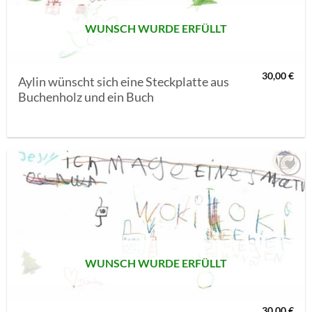
WUNSCH WURDE ERFÜLLT
30,00
€
Aylin wünscht sich eine Steckplatte aus
Buchenholz und ein Buch
AUF MEINE
MERKLISTE
SETZEN
WUNSCH WURDE ERFÜLLT
30,00
€