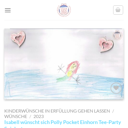
Skip
to
content
AUF MEINE
MERKLISTE
KINDERWÜNSCHE IN ERFÜLLUNG GEHEN LASSEN
/
SETZEN
WÜNSCHE
/
2023
Isabell wünscht sich Polly Pocket Einhorn Tee-Party