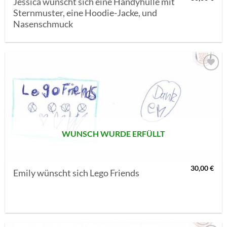
Jessica wünscht sich eine Handyhülle mit
Sternmuster, eine Hoodie-Jacke, und
Nasenschmuck
AUF MEINE
MERKLISTE
SETZEN
WUNSCH WURDE ERFÜLLT
30,00
€
Emily wünscht sich Lego Friends