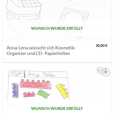
AUF MEINE
MERKLISTE
SETZEN
WUNSCH WURDE ERFÜLLT
30,00
€
Anna-Lena wünscht sich Kosmetik-
Organizer und CD- Papierhüllen
AUF MEINE
MERKLISTE
SETZEN
WUNSCH WURDE ERFÜLLT