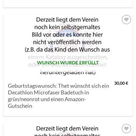
AUF MEINE
MERKLISTE
SETZEN
WUNSCH WURDE ERFÜLLT
30,00
€
Geburtstagswunsch: Thet wünscht sich ein
Decathlon Microfaser Badetuch in
grün/neonrot und einen Amazon-
Gutschein