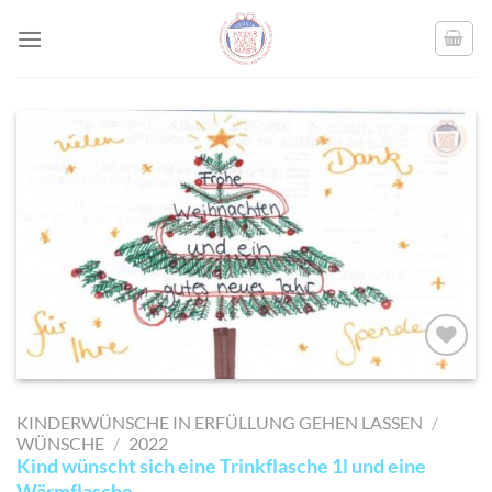
Skip
to
content
AUF MEINE
MERKLISTE
KINDERWÜNSCHE IN ERFÜLLUNG GEHEN LASSEN
/
SETZEN
WÜNSCHE
/
2022
Kind wünscht sich eine Trinkflasche 1l und eine
Wärmflasche