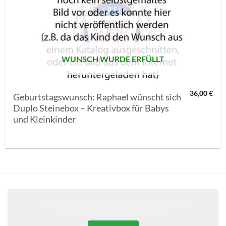
AUF MEINE
MERKLISTE
SETZEN
WUNSCH WURDE ERFÜLLT
36,00
€
Geburtstagswunsch: Raphael wünscht sich
Duplo Steinebox – Kreativbox für Babys
und Kleinkinder
Klicken Sie auf den unteren Button, um den Inhalt von
erweiterungen.gooding.de zu laden.