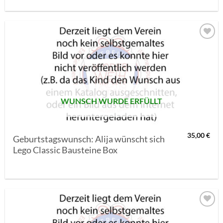
AUF MEINE
MERKLISTE
SETZEN
WUNSCH WURDE ERFÜLLT
35,00
€
Geburtstagswunsch: Alija wünscht sich
Lego Classic Bausteine Box
AUF MEINE