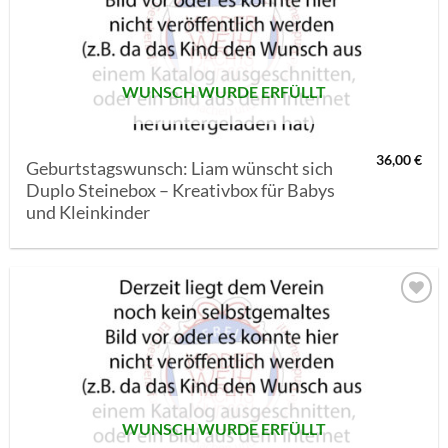
MERKLISTE
SETZEN
WUNSCH WURDE ERFÜLLT
36,00
€
Geburtstagswunsch: Liam wünscht sich
Duplo Steinebox – Kreativbox für Babys
und Kleinkinder
AUF MEINE
MERKLISTE
SETZEN
WUNSCH WURDE ERFÜLLT