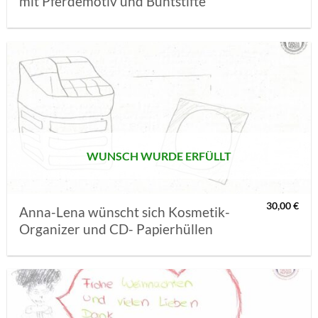
mit Pferdemotiv und Buntstifte
AUF MEINE
MERKLISTE
SETZEN
WUNSCH WURDE ERFÜLLT
30,00
€
Anna-Lena wünscht sich Kosmetik-
Organizer und CD- Papierhüllen
AUF MEINE