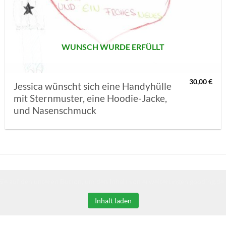
MERKLISTE
SETZEN
WUNSCH WURDE ERFÜLLT
30,00
€
Jessica wünscht sich eine Handyhülle
mit Sternmuster, eine Hoodie-Jacke,
und Nasenschmuck
Sie auf den unteren Button, um den Inhalt von erweiterungen.gooding.de 
Inhalt laden