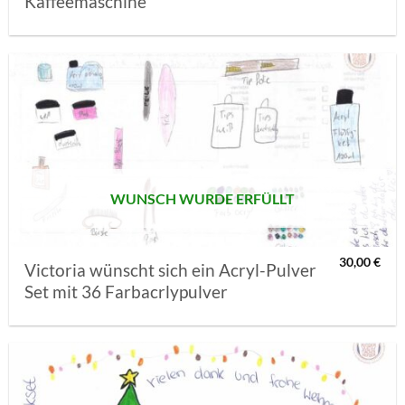
Kaffeemaschine
AUF MEINE
MERKLISTE
SETZEN
WUNSCH WURDE ERFÜLLT
30,00
€
Victoria wünscht sich ein Acryl-Pulver
Set mit 36 Farbacrlypulver
AUF MEINE