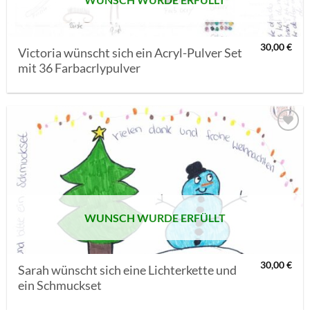
30,00
€
Victoria wünscht sich ein Acryl-Pulver Set
mit 36 Farbacrlypulver
AUF MEINE
MERKLISTE
SETZEN
WUNSCH WURDE ERFÜLLT
30,00
€
Sarah wünscht sich eine Lichterkette und
ein Schmuckset