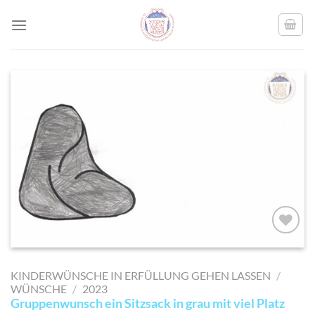
Skip
to
content
AUF MEINE
MERKLISTE
KINDERWÜNSCHE IN ERFÜLLUNG GEHEN LASSEN
/
SETZEN
WÜNSCHE
/
2023
Gruppenwunsch ein Sitzsack in grau mit viel Platz