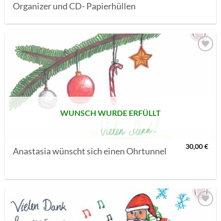
Organizer und CD- Papierhüllen
AUF MEINE
MERKLISTE
SETZEN
WUNSCH WURDE ERFÜLLT
30,00
€
Anastasia wünscht sich einen Ohrtunnel
AUF MEINE