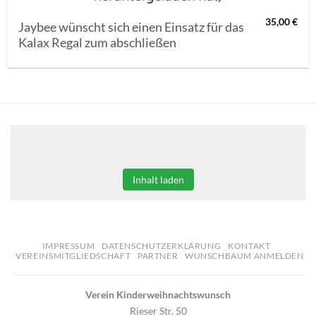
35,00
€
Jaybee wünscht sich einen Einsatz für das
Kalax Regal zum abschließen
Klicken Sie auf den unteren Button, um den Inhalt von
erweiterungen.gooding.de zu laden.
Inhalt laden
IMPRESSUM
DATENSCHUTZERKLÄRUNG
KONTAKT
VEREINSMITGLIEDSCHAFT
PARTNER
WUNSCHBAUM ANMELDEN
Verein Kinderweihnachtswunsch
Rieser Str. 50