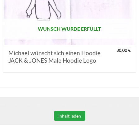
MERKLISTE
SETZEN
WUNSCH WURDE ERFÜLLT
30,00
€
Michael wünscht sich einen Hoodie
JACK & JONES Male Hoodie Logo
Sie auf den unteren Button, um den Inhalt von erweiterungen.gooding.de 
Inhalt laden