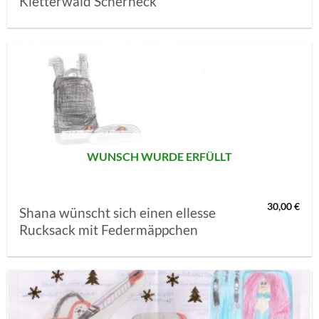
Kletterwald Scherneck
AUF MEINE
MERKLISTE
SETZEN
WUNSCH WURDE ERFÜLLT
30,00
€
Shana wünscht sich einen ellesse
Rucksack mit Federmäppchen
AUF MEINE