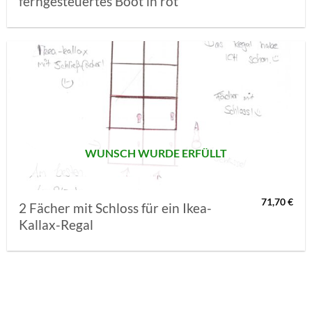
ferngesteuertes Boot in rot
AUF MEINE
MERKLISTE
SETZEN
WUNSCH WURDE ERFÜLLT
71,70
€
2 Fächer mit Schloss für ein Ikea-
Kallax-Regal