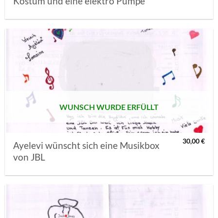
Kostüm und eine elektro Pumpe
AUF MEINE
MERKLISTE
SETZEN
WUNSCH WURDE ERFÜLLT
30,00
€
Ayelevi wünscht sich eine Musikbox
von JBL
AUF MEINE