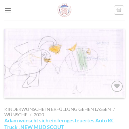
Skip
to
content
AUF MEINE
MERKLISTE
KINDERWÜNSCHE IN ERFÜLLUNG GEHEN LASSEN
/
SETZEN
WÜNSCHE
/
2020
Adam wünscht sich ein ferngesteuertes Auto RC
Truck „NEW MUD SCOUT