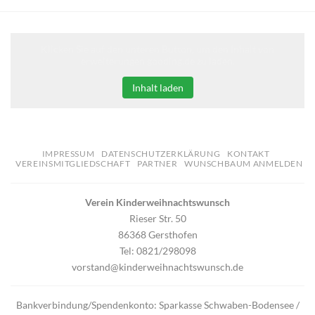
Klicken Sie auf den unteren Button, um den Inhalt von
erweiterungen.gooding.de zu laden.
Inhalt laden
IMPRESSUM
DATENSCHUTZERKLÄRUNG
KONTAKT
VEREINSMITGLIEDSCHAFT
PARTNER
WUNSCHBAUM ANMELDEN
Verein Kinderweihnachtswunsch
Rieser Str. 50
86368 Gersthofen
Tel: 0821/298098
vorstand@kinderweihnachtswunsch.de
Bankverbindung/Spendenkonto: Sparkasse Schwaben-Bodensee /