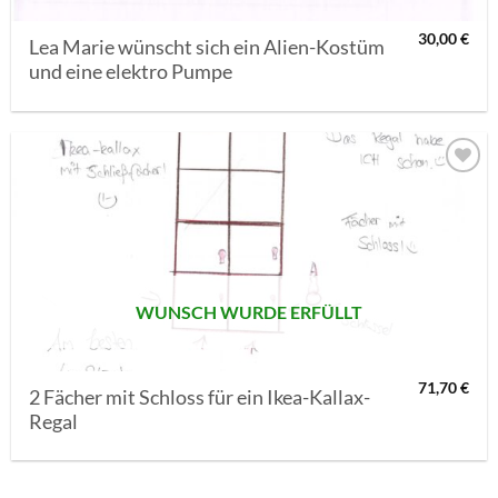
30,00
€
Lea Marie wünscht sich ein Alien-Kostüm
und eine elektro Pumpe
AUF MEINE
MERKLISTE
SETZEN
WUNSCH WURDE ERFÜLLT
71,70
€
2 Fächer mit Schloss für ein Ikea-Kallax-
Regal