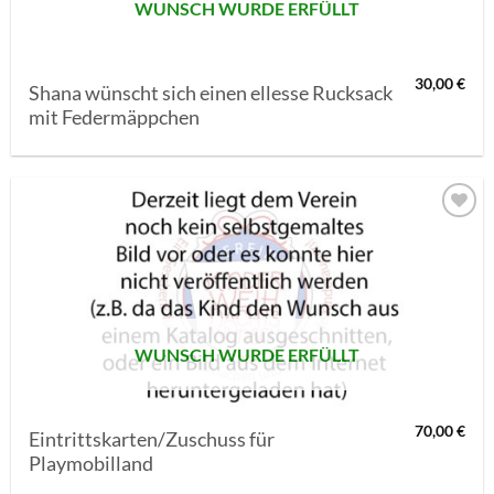
WUNSCH WURDE ERFÜLLT
30,00
€
Shana wünscht sich einen ellesse Rucksack
mit Federmäppchen
AUF MEINE
MERKLISTE
SETZEN
WUNSCH WURDE ERFÜLLT
70,00
€
Eintrittskarten/Zuschuss für
Playmobilland