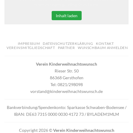
erweiterungen.gooding.de zu laden.
Inhalt laden
IMPRESSUM
DATENSCHUTZERKLÄRUNG
KONTAKT
VEREINSMITGLIEDSCHAFT
PARTNER
WUNSCHBAUM ANMELDEN
Verein Kinderweihnachtswunsch
Rieser Str. 50
86368 Gersthofen
Tel: 0821/298098
vorstand@kinderweihnachtswunsch.de
Bankverbindung/Spendenkonto: Sparkasse Schwaben-Bodensee /
IBAN: DE63 7315 0000 0030 4172 73 / BYLADEM1MLM
Copyright 2026 ©
Verein Kinderweihnachtswunsch