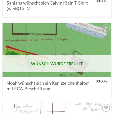
30,00
€
Sanjana wünscht sich Calvin Klein T-Shirt
(weiß) Gr. M
AUF MEINE
MERKLISTE
SETZEN
WUNSCH WURDE ERFÜLLT
30,00
€
Noah wünscht sich ein Kennzeichenhalter
mit FCA-Beschriftung