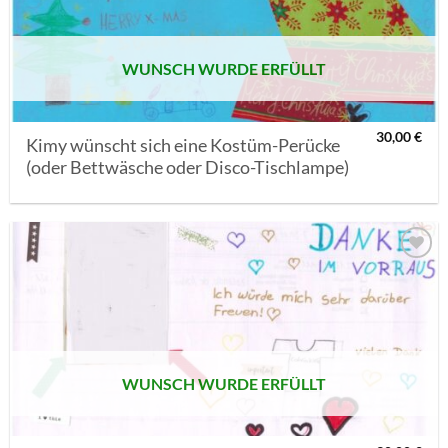
WUNSCH WURDE ERFÜLLT
30,00
€
Kimy wünscht sich eine Kostüm-Perücke
(oder Bettwäsche oder Disco-Tischlampe)
AUF MEINE
MERKLISTE
SETZEN
WUNSCH WURDE ERFÜLLT