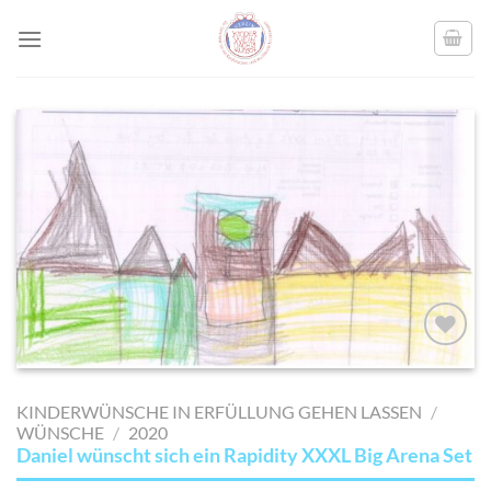
Skip
to
content
AUF MEINE
MERKLISTE
KINDERWÜNSCHE IN ERFÜLLUNG GEHEN LASSEN
/
SETZEN
WÜNSCHE
/
2020
Daniel wünscht sich ein Rapidity XXXL Big Arena Set