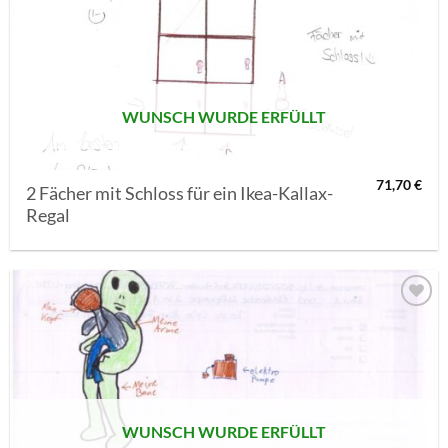
AUF MEINE
MERKLISTE
SETZEN
WUNSCH WURDE ERFÜLLT
71,70
€
2 Fächer mit Schloss für ein Ikea-Kallax-
Regal
AUF MEINE
MERKLISTE
SETZEN
WUNSCH WURDE ERFÜLLT