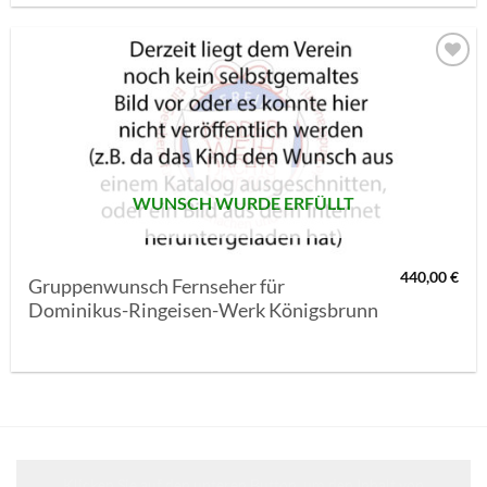
AUF MEINE
MERKLISTE
SETZEN
WUNSCH WURDE ERFÜLLT
440,00
€
Gruppenwunsch Fernseher für
Dominikus-Ringeisen-Werk Königsbrunn
Klicken Sie auf den unteren Button, um den Inhalt von