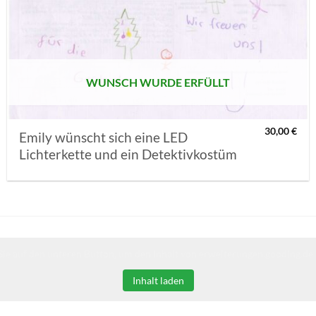
AUF MEINE
MERKLISTE
SETZEN
WUNSCH WURDE ERFÜLLT
30,00
€
Emily wünscht sich eine LED
Lichterkette und ein Detektivkostüm
Sie auf den unteren Button, um den Inhalt von erweiterungen.gooding.de 
Inhalt laden