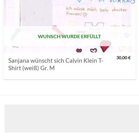
AUF MEINE
MERKLISTE
SETZEN
WUNSCH WURDE ERFÜLLT
30,00
€
Sanjana wünscht sich Calvin Klein T-
Shirt (weiß) Gr. M
Klicken 