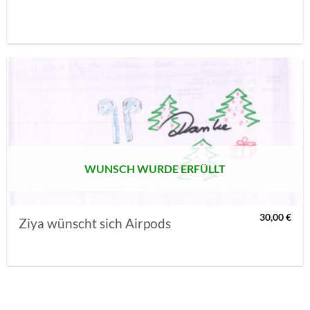
AUF MEINE
MERKLISTE
SETZEN
WUNSCH WURDE ERFÜLLT
30,00
€
Ziya wünscht sich Airpods