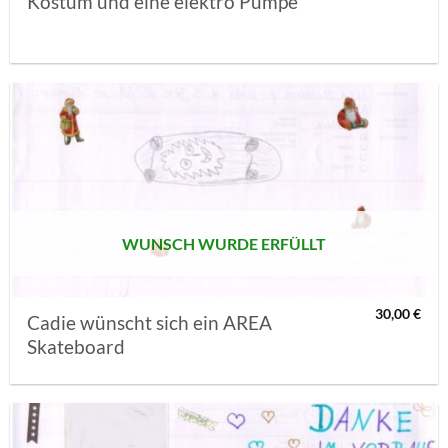
Kostüm und eine elektro Pumpe
AUF MEINE
MERKLISTE
SETZEN
WUNSCH WURDE ERFÜLLT
30,00
€
Cadie wünscht sich ein AREA
Skateboard