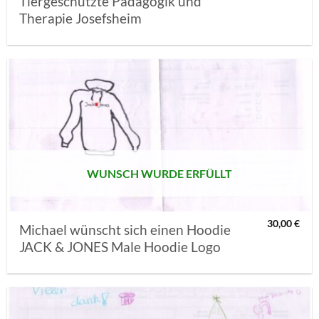
Tiergeschützte Pädagogik und
Therapie Josefsheim
AUF MEINE
MERKLISTE
SETZEN
WUNSCH WURDE ERFÜLLT
30,00
€
Michael wünscht sich einen Hoodie
JACK & JONES Male Hoodie Logo