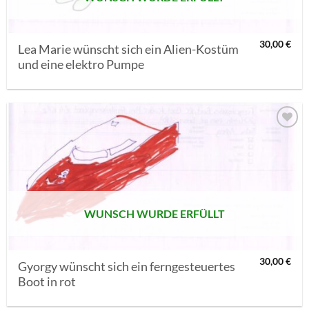
30,00
€
Lea Marie wünscht sich ein Alien-Kostüm
und eine elektro Pumpe
AUF MEINE
MERKLISTE
SETZEN
WUNSCH WURDE ERFÜLLT
30,00
€
Gyorgy wünscht sich ein ferngesteuertes
Boot in rot