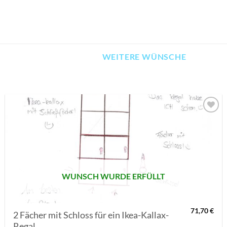
WEITERE WÜNSCHE
AUF MEINE
MERKLISTE
SETZEN
WUNSCH WURDE ERFÜLLT
71,70
€
2 Fächer mit Schloss für ein Ikea-Kallax-
Regal