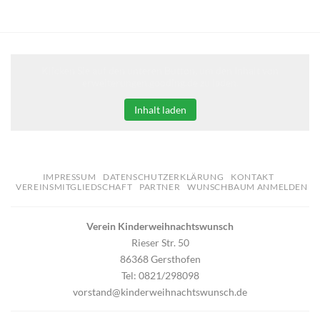
Klicken Sie auf den unteren Button, um den Inhalt von
erweiterungen.gooding.de zu laden.
Inhalt laden
IMPRESSUM
DATENSCHUTZERKLÄRUNG
KONTAKT
VEREINSMITGLIEDSCHAFT
PARTNER
WUNSCHBAUM ANMELDEN
Verein Kinderweihnachtswunsch
Rieser Str. 50
86368 Gersthofen
Tel: 0821/298098
vorstand@kinderweihnachtswunsch.de