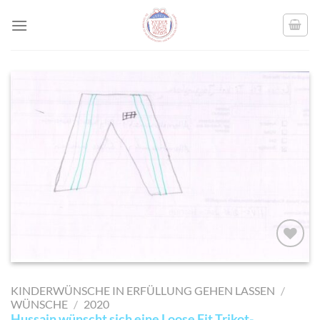
Skip
to
content
AUF MEINE
MERKLISTE
KINDERWÜNSCHE IN ERFÜLLUNG GEHEN LASSEN
/
SETZEN
WÜNSCHE
/
2020
Hussain wünscht sich eine Loose Fit Trikot-