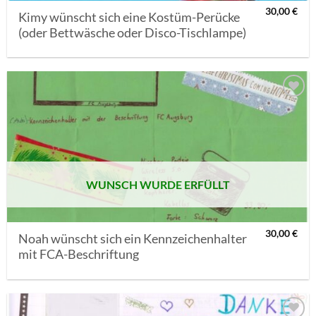
30,00
€
Kimy wünscht sich eine Kostüm-Perücke
(oder Bettwäsche oder Disco-Tischlampe)
AUF MEINE
MERKLISTE
SETZEN
WUNSCH WURDE ERFÜLLT
30,00
€
Noah wünscht sich ein Kennzeichenhalter
mit FCA-Beschriftung