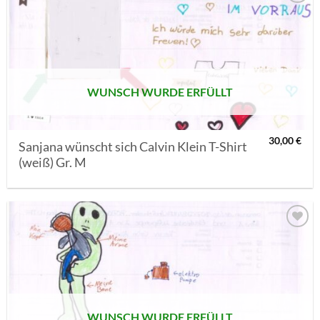
AUF MEINE
MERKLISTE
SETZEN
WUNSCH WURDE ERFÜLLT
30,00
€
Sanjana wünscht sich Calvin Klein T-Shirt
(weiß) Gr. M
AUF MEINE
MERKLISTE
SETZEN
WUNSCH WURDE ERFÜLLT