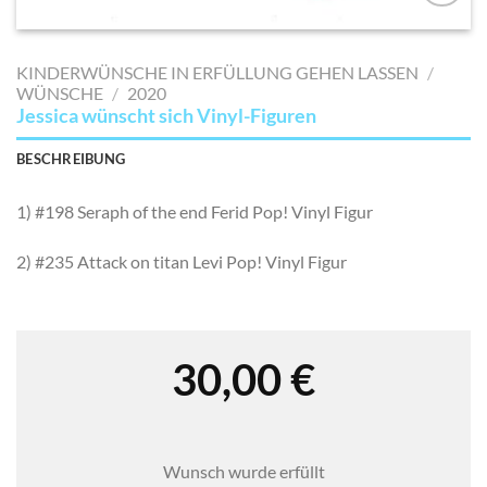
AUF MEINE
MERKLISTE
KINDERWÜNSCHE IN ERFÜLLUNG GEHEN LASSEN
/
SETZEN
WÜNSCHE
/
2020
Jessica wünscht sich Vinyl-Figuren
BESCHREIBUNG
1) #198 Seraph of the end Ferid Pop! Vinyl Figur
2) #235 Attack on titan Levi Pop! Vinyl Figur
30,00
€
Wunsch wurde erfüllt