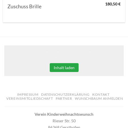
180,50
€
Zuschuss Brille
Klicken Sie auf den unteren Button, um den Inhalt von
erweiterungen.gooding.de zu laden.
Inhalt laden
IMPRESSUM
DATENSCHUTZERKLÄRUNG
KONTAKT
VEREINSMITGLIEDSCHAFT
PARTNER
WUNSCHBAUM ANMELDEN
Verein Kinderweihnachtswunsch
Rieser Str. 50
86368 Gersthofen