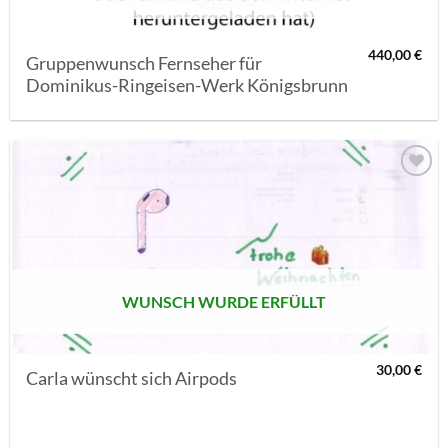
440,00
€
Gruppenwunsch Fernseher für
Dominikus-Ringeisen-Werk Königsbrunn
AUF MEINE
MERKLISTE
SETZEN
WUNSCH WURDE ERFÜLLT
30,00
€
Carla wünscht sich Airpods