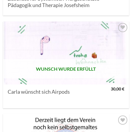
Pädagogik und Therapie Josefsheim
AUF MEINE
MERKLISTE
SETZEN
WUNSCH WURDE ERFÜLLT
30,00
€
Carla wünscht sich Airpods
AUF MEINE