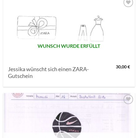
AUF MEINE
MERKLISTE
SETZEN
WUNSCH WURDE ERFÜLLT
30,00
€
Jessika wünscht sich einen ZARA-
Gutschein
AUF MEINE
MERKLISTE
SETZEN