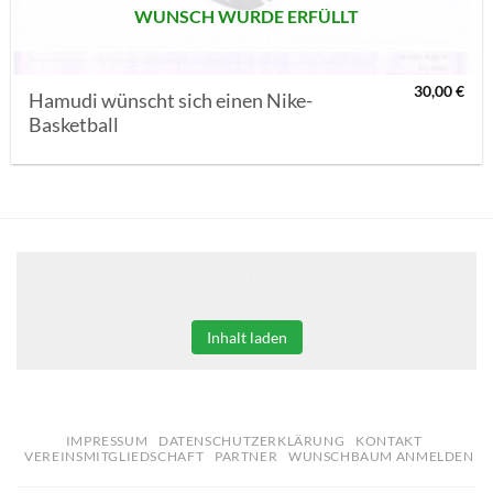
WUNSCH WURDE ERFÜLLT
30,00
€
Hamudi wünscht sich einen Nike-
Basketball
Klicken Sie auf den unteren Button, um den Inhalt von
erweiterungen.gooding.de zu laden.
Inhalt laden
IMPRESSUM
DATENSCHUTZERKLÄRUNG
KONTAKT
VEREINSMITGLIEDSCHAFT
PARTNER
WUNSCHBAUM ANMELDEN