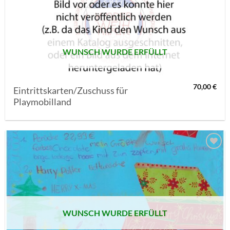
MERKLISTE
SETZEN
WUNSCH WURDE ERFÜLLT
70,00
€
Eintrittskarten/Zuschuss für
Playmobilland
AUF MEINE
MERKLISTE
SETZEN
WUNSCH WURDE ERFÜLLT