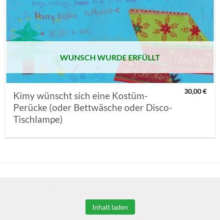
AUF MEINE
MERKLISTE
SETZEN
WUNSCH WURDE ERFÜLLT
30,00
€
Kimy wünscht sich eine Kostüm-
Perücke (oder Bettwäsche oder Disco-
Tischlampe)
Sie auf den unteren Button, um den Inhalt von erweiterungen.gooding.de 
Inhalt laden