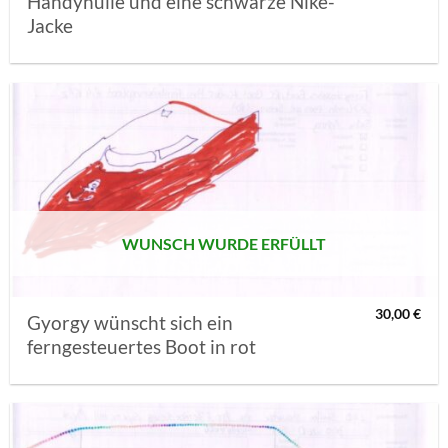
Handyhülle und eine schwarze Nike-
Jacke
AUF MEINE
MERKLISTE
SETZEN
WUNSCH WURDE ERFÜLLT
30,00
€
Gyorgy wünscht sich ein
ferngesteuertes Boot in rot