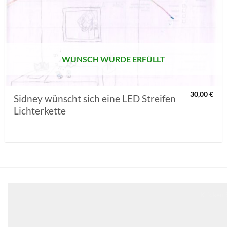
AUF MEINE
MERKLISTE
SETZEN
WUNSCH WURDE ERFÜLLT
30,00
€
Sidney wünscht sich eine LED Streifen
Lichterkette
Klicken 