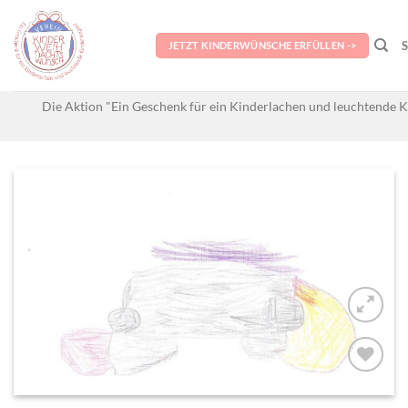
Skip
to
JETZT KINDERWÜNSCHE ERFÜLLEN ->
content
Die Aktion "Ein Geschenk für ein Kinderlachen und leuchtende K
AUF MEINE