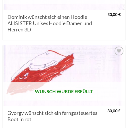
30,00
€
Dominik wünscht sich einen Hoodie
ALISISTER Unisex Hoodie Damen und
Herren 3D
AUF MEINE
MERKLISTE
SETZEN
WUNSCH WURDE ERFÜLLT
30,00
€
Gyorgy wünscht sich ein ferngesteuertes
Boot in rot