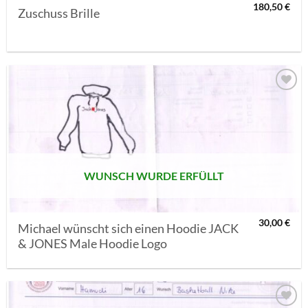
180,50
€
Zuschuss Brille
AUF MEINE
MERKLISTE
SETZEN
WUNSCH WURDE ERFÜLLT
30,00
€
Michael wünscht sich einen Hoodie JACK
& JONES Male Hoodie Logo