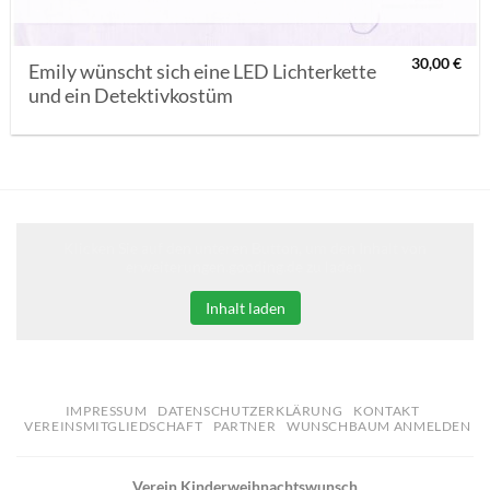
30,00
€
Emily wünscht sich eine LED Lichterkette
und ein Detektivkostüm
Klicken Sie auf den unteren Button, um den Inhalt von
erweiterungen.gooding.de zu laden.
Inhalt laden
IMPRESSUM
DATENSCHUTZERKLÄRUNG
KONTAKT
VEREINSMITGLIEDSCHAFT
PARTNER
WUNSCHBAUM ANMELDEN
Verein Kinderweihnachtswunsch