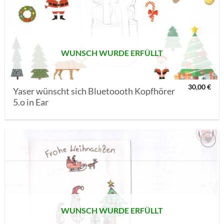
MERKLISTE
SETZEN
WUNSCH WURDE ERFÜLLT
30,00
€
Yaser wünscht sich Bluetoooth Kopfhörer
5.o in Ear
AUF MEINE
MERKLISTE
SETZEN
WUNSCH WURDE ERFÜLLT