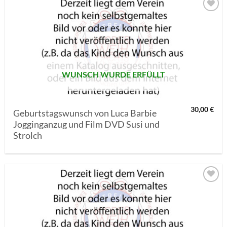
AUF MEINE
MERKLISTE
SETZEN
WUNSCH WURDE ERFÜLLT
30,00
€
Geburtstagswunsch von Luca Barbie
Jogginganzug und Film DVD Susi und
Strolch
AUF MEINE
MERKLISTE
SETZEN