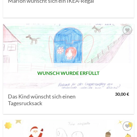
Marlon wünscht sich ein IKEA-Regal
AUF MEINE
MERKLISTE
SETZEN
WUNSCH WURDE ERFÜLLT
30,00
€
Das Kind wünscht sich einen
Tagesrucksack
AUF MEINE