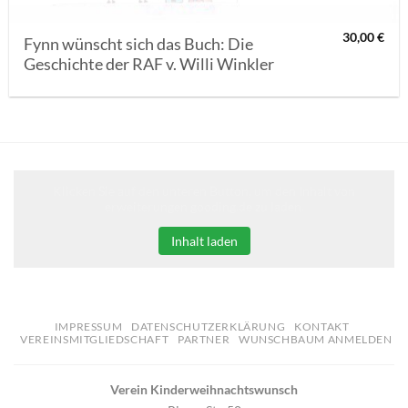
30,00
€
Fynn wünscht sich das Buch: Die
Geschichte der RAF v. Willi Winkler
Klicken Sie auf den unteren Button, um den Inhalt von
erweiterungen.gooding.de zu laden.
Inhalt laden
IMPRESSUM
DATENSCHUTZERKLÄRUNG
KONTAKT
VEREINSMITGLIEDSCHAFT
PARTNER
WUNSCHBAUM ANMELDEN
Verein Kinderweihnachtswunsch