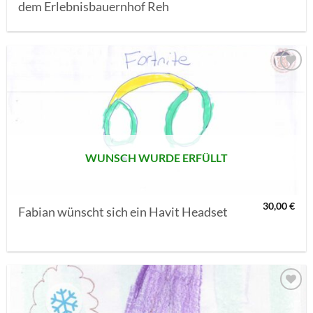
dem Erlebnisbauernhof Reh
AUF MEINE
MERKLISTE
SETZEN
WUNSCH WURDE ERFÜLLT
30,00
€
Fabian wünscht sich ein Havit Headset
AUF MEINE