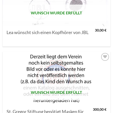
WUNSCH WURDE ERFÜLLT
30,00
€
Lea wünscht sich einen Kopfhörer von JBL
AUF MEINE
MERKLISTE
SETZEN
WUNSCH WURDE ERFÜLLT
300,00
€
St. Gregor Stiftung benötigt Masken für