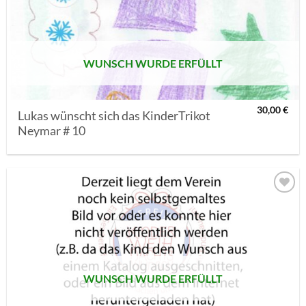
MERKLISTE
SETZEN
WUNSCH WURDE ERFÜLLT
30,00
€
Lukas wünscht sich das KinderTrikot
Neymar # 10
AUF MEINE
MERKLISTE
SETZEN
WUNSCH WURDE ERFÜLLT