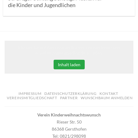
die Kinder und Jugendlichen
Klicken Sie auf den unteren Button, um den Inhalt von
erweiterungen.gooding.de zu laden.
Inhalt laden
IMPRESSUM
DATENSCHUTZERKLÄRUNG
KONTAKT
VEREINSMITGLIEDSCHAFT
PARTNER
WUNSCHBAUM ANMELDEN
Verein Kinderweihnachtswunsch
Rieser Str. 50
86368 Gersthofen
Tel: 0821/298098