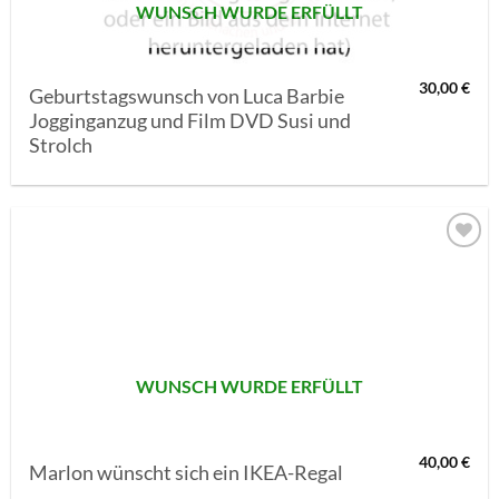
WUNSCH WURDE ERFÜLLT
30,00
€
Geburtstagswunsch von Luca Barbie
Jogginganzug und Film DVD Susi und
Strolch
AUF MEINE
MERKLISTE
SETZEN
WUNSCH WURDE ERFÜLLT
40,00
€
Marlon wünscht sich ein IKEA-Regal