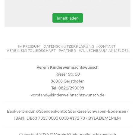
Klicken Sie auf den unteren Button, um den Inhalt von
erweiterungen.gooding.de zu laden.
Inhalt laden
IMPRESSUM
DATENSCHUTZERKLÄRUNG
KONTAKT
VEREINSMITGLIEDSCHAFT
PARTNER
WUNSCHBAUM ANMELDEN
Verein Kinderweihnachtswunsch
Rieser Str. 50
86368 Gersthofen
Tel: 0821/298098
vorstand@kinderweihnachtswunsch.de
Bankverbindung/Spendenkonto: Sparkasse Schwaben-Bodensee /
IBAN: DE63 7315 0000 0030 4172 73 / BYLADEM1MLM
Copyright 2026 ©
Verein Kinderweihnachtswunsch