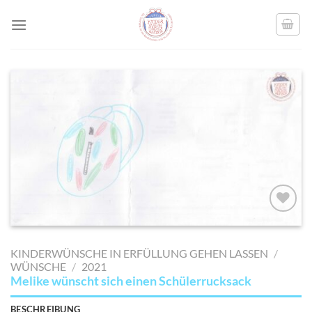
Skip
to
content
AUF MEINE
MERKLISTE
KINDERWÜNSCHE IN ERFÜLLUNG GEHEN LASSEN
/
SETZEN
WÜNSCHE
/
2021
Melike wünscht sich einen Schülerrucksack
BESCHREIBUNG