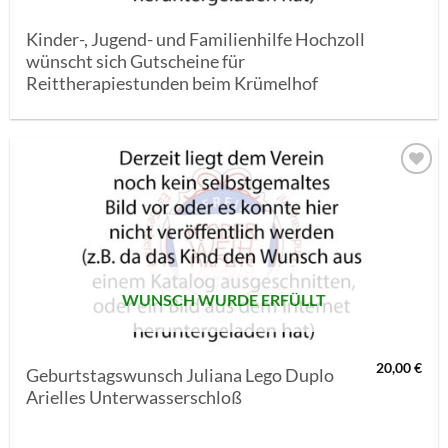
Kinder-, Jugend- und Familienhilfe Hochzoll
wünscht sich Gutscheine für
Reittherapiestunden beim Krümelhof
AUF MEINE
MERKLISTE
SETZEN
WUNSCH WURDE ERFÜLLT
20,00
€
Geburtstagswunsch Juliana Lego Duplo
Arielles Unterwasserschloß