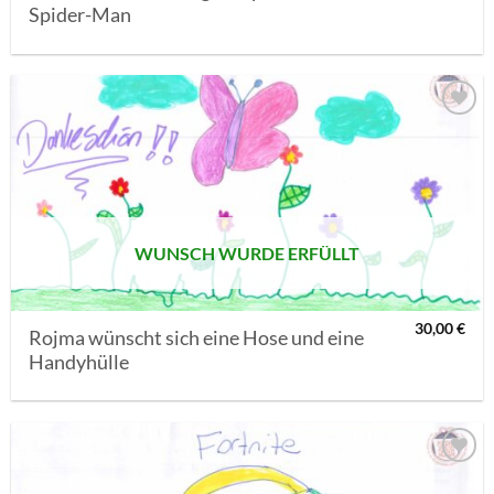
Spider-Man
AUF MEINE
MERKLISTE
SETZEN
WUNSCH WURDE ERFÜLLT
30,00
€
Rojma wünscht sich eine Hose und eine
Handyhülle
AUF MEINE