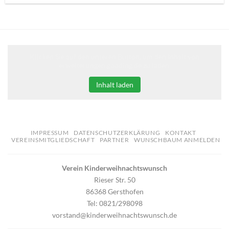
Klicken Sie auf den unteren Button, um den Inhalt von
erweiterungen.gooding.de zu laden.
Inhalt laden
IMPRESSUM
DATENSCHUTZERKLÄRUNG
KONTAKT
VEREINSMITGLIEDSCHAFT
PARTNER
WUNSCHBAUM ANMELDEN
Verein Kinderweihnachtswunsch
Rieser Str. 50
86368 Gersthofen
Tel: 0821/298098
vorstand@kinderweihnachtswunsch.de