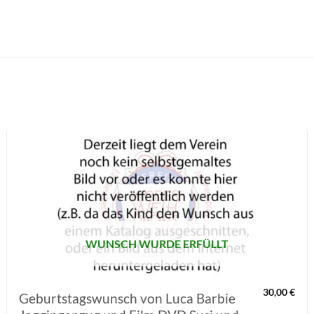
AUF MEINE
MERKLISTE
SETZEN
WUNSCH WURDE ERFÜLLT
30,00
€
Geburtstagswunsch von Luca Barbie