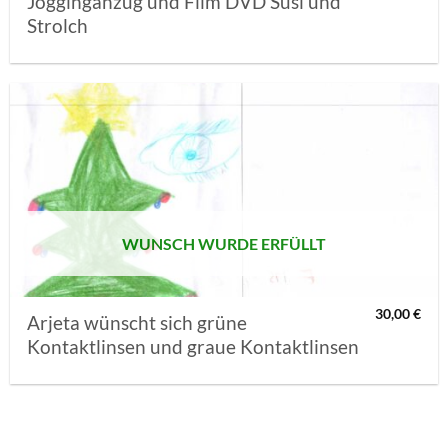
Jogginganzug und Film DVD Susi und
Strolch
AUF MEINE
MERKLISTE
SETZEN
WUNSCH WURDE ERFÜLLT
30,00
€
Arjeta wünscht sich grüne
Kontaktlinsen und graue Kontaktlinsen