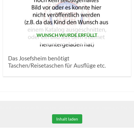
AUF MEINE
MERKLISTE
SETZEN
WUNSCH WURDE ERFÜLLT
Das Josefsheim benötigt
Taschen/Reisetaschen für Ausflüge etc.
Sie auf den unteren Button, um den Inhalt von erweiterungen.gooding.de 
Inhalt laden