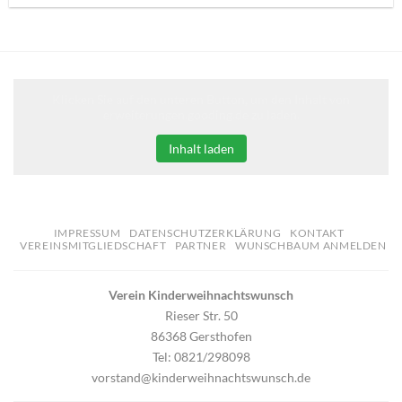
Klicken Sie auf den unteren Button, um den Inhalt von
erweiterungen.gooding.de zu laden.
Inhalt laden
IMPRESSUM
DATENSCHUTZERKLÄRUNG
KONTAKT
VEREINSMITGLIEDSCHAFT
PARTNER
WUNSCHBAUM ANMELDEN
Verein Kinderweihnachtswunsch
Rieser Str. 50
86368 Gersthofen
Tel: 0821/298098
vorstand@kinderweihnachtswunsch.de