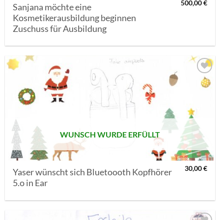
500,00
€
Sanjana möchte eine
Kosmetikerausbildung beginnen
Zuschuss für Ausbildung
AUF MEINE
MERKLISTE
SETZEN
WUNSCH WURDE ERFÜLLT
30,00
€
Yaser wünscht sich Bluetoooth Kopfhörer
5.o in Ear