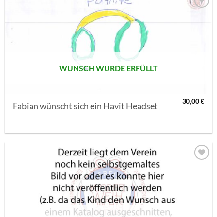
AUF MEINE
MERKLISTE
SETZEN
WUNSCH WURDE ERFÜLLT
30,00
€
Fabian wünscht sich ein Havit Headset
AUF MEINE
MERKLISTE
SETZEN