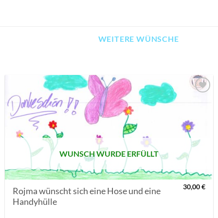
WEITERE WÜNSCHE
AUF MEINE
MERKLISTE
SETZEN
WUNSCH WURDE ERFÜLLT
30,00
€
Rojma wünscht sich eine Hose und eine
Handyhülle