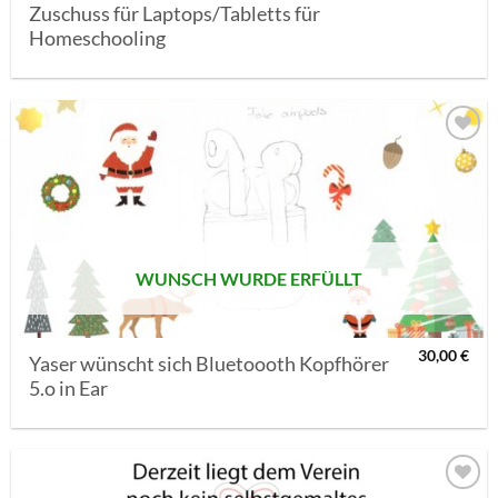
Zuschuss für Laptops/Tabletts für
Homeschooling
AUF MEINE
MERKLISTE
SETZEN
WUNSCH WURDE ERFÜLLT
30,00
€
Yaser wünscht sich Bluetoooth Kopfhörer
5.o in Ear