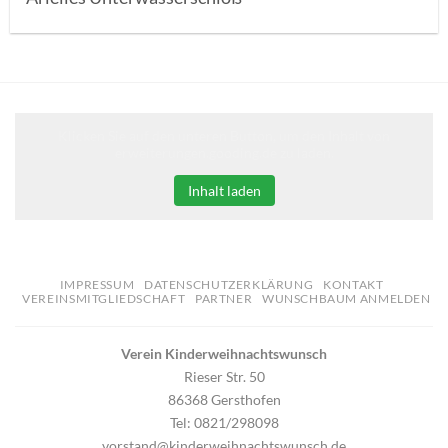
Klicken Sie auf den unteren Button, um den Inhalt von
erweiterungen.gooding.de zu laden.
Inhalt laden
IMPRESSUM
DATENSCHUTZERKLÄRUNG
KONTAKT
VEREINSMITGLIEDSCHAFT
PARTNER
WUNSCHBAUM ANMELDEN
Verein Kinderweihnachtswunsch
Rieser Str. 50
86368 Gersthofen
Tel: 0821/298098
vorstand@kinderweihnachtswunsch.de