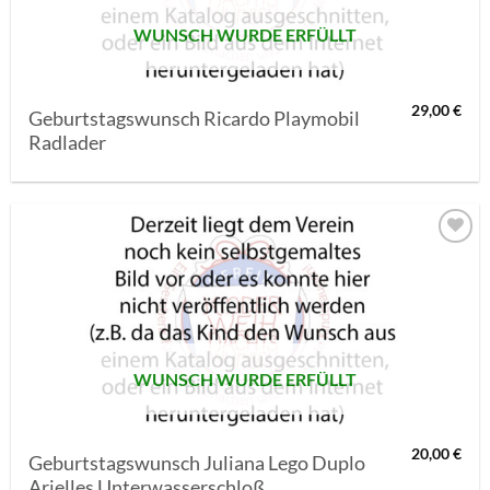
WUNSCH WURDE ERFÜLLT
29,00
€
Geburtstagswunsch Ricardo Playmobil
Radlader
AUF MEINE
MERKLISTE
SETZEN
WUNSCH WURDE ERFÜLLT
20,00
€
Geburtstagswunsch Juliana Lego Duplo
Arielles Unterwasserschloß