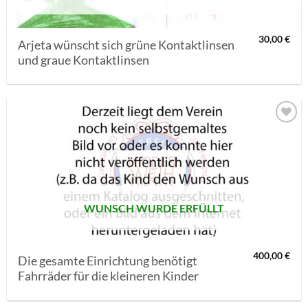
30,00
€
Arjeta wünscht sich grüne Kontaktlinsen
und graue Kontaktlinsen
AUF MEINE
MERKLISTE
SETZEN
WUNSCH WURDE ERFÜLLT
400,00
€
Die gesamte Einrichtung benötigt
Fahrräder für die kleineren Kinder