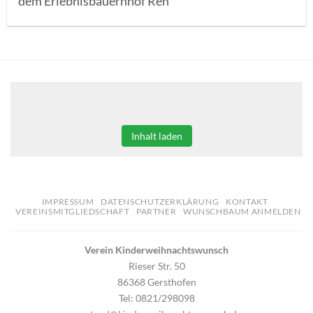
dem Erlebnisbauernhof Reh
Klicken Sie auf den unteren Button, um den Inhalt von
erweiterungen.gooding.de zu laden.
Inhalt laden
IMPRESSUM
DATENSCHUTZERKLÄRUNG
KONTAKT
VEREINSMITGLIEDSCHAFT
PARTNER
WUNSCHBAUM ANMELDEN
Verein Kinderweihnachtswunsch
Rieser Str. 50
86368 Gersthofen
Tel: 0821/298098