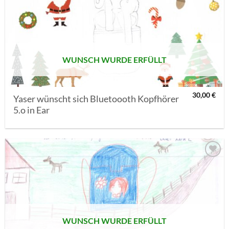
AUF MEINE
MERKLISTE
SETZEN
WUNSCH WURDE ERFÜLLT
30,00
€
Yaser wünscht sich Bluetoooth Kopfhörer
5.o in Ear
AUF MEINE
MERKLISTE
SETZEN
WUNSCH WURDE ERFÜLLT