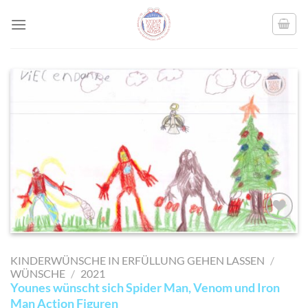
Skip
to
content
AUF MEINE
MERKLISTE
KINDERWÜNSCHE IN ERFÜLLUNG GEHEN LASSEN
/
SETZEN
WÜNSCHE
/
2021
Younes wünscht sich Spider Man, Venom und Iron
Man Action Figuren