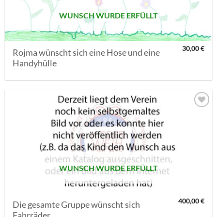
WUNSCH WURDE ERFÜLLT
30,00
€
Rojma wünscht sich eine Hose und eine
Handyhülle
AUF MEINE
MERKLISTE
SETZEN
WUNSCH WURDE ERFÜLLT
400,00
€
Die gesamte Gruppe wünscht sich
Fahrräder