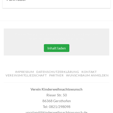
Klicken Sie auf den unteren Button, um den Inhalt von
erweiterungen.gooding.de zu laden.
Inhalt laden
IMPRESSUM
DATENSCHUTZERKLÄRUNG
KONTAKT
VEREINSMITGLIEDSCHAFT
PARTNER
WUNSCHBAUM ANMELDEN
Verein Kinderweihnachtswunsch
Rieser Str. 50
86368 Gersthofen
Tel: 0821/298098
vorstand@kinderweihnachtswunsch.de