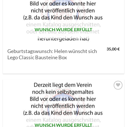
MERKLISTE
SETZEN
WUNSCH WURDE ERFÜLLT
35,00
€
Geburtstagswunsch: Helen wünscht sich
Lego Classic Bausteine Box
AUF MEINE
MERKLISTE
SETZEN
WUNSCH WURDE ERFÜLLT