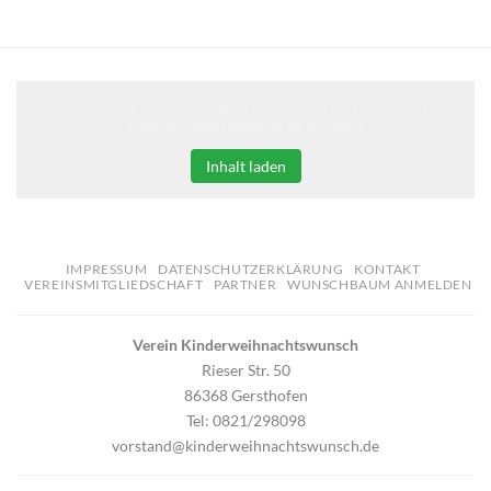
Klicken Sie auf den unteren Button, um den Inhalt von
erweiterungen.gooding.de zu laden.
Inhalt laden
IMPRESSUM
DATENSCHUTZERKLÄRUNG
KONTAKT
VEREINSMITGLIEDSCHAFT
PARTNER
WUNSCHBAUM ANMELDEN
Verein Kinderweihnachtswunsch
Rieser Str. 50
86368 Gersthofen
Tel: 0821/298098
vorstand@kinderweihnachtswunsch.de