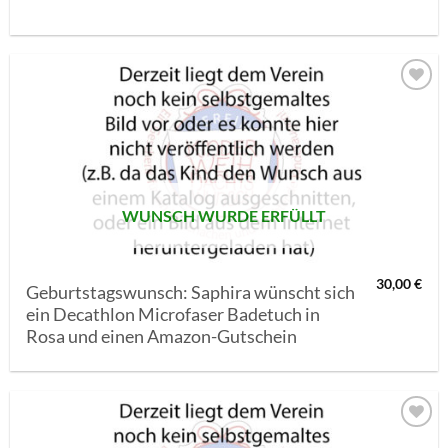
AUF MEINE
MERKLISTE
SETZEN
WUNSCH WURDE ERFÜLLT
30,00
€
Geburtstagswunsch: Saphira wünscht sich
ein Decathlon Microfaser Badetuch in
Rosa und einen Amazon-Gutschein
AUF MEINE