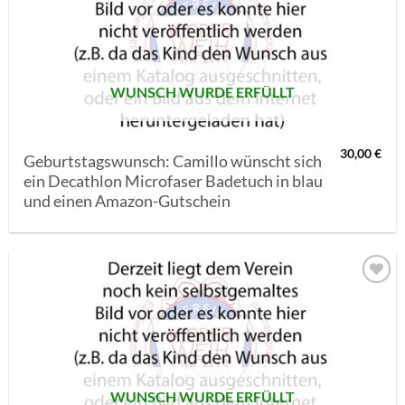
MERKLISTE
SETZEN
WUNSCH WURDE ERFÜLLT
30,00
€
Geburtstagswunsch: Camillo wünscht sich
ein Decathlon Microfaser Badetuch in blau
und einen Amazon-Gutschein
AUF MEINE
MERKLISTE
SETZEN
WUNSCH WURDE ERFÜLLT