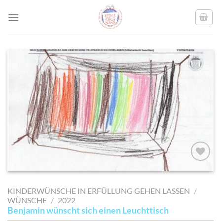
Skip
to
content
AUF MEINE
MERKLISTE
KINDERWÜNSCHE IN ERFÜLLUNG GEHEN LASSEN
/
SETZEN
WÜNSCHE
/
2022
Benjamin wünscht sich einen Leuchttisch