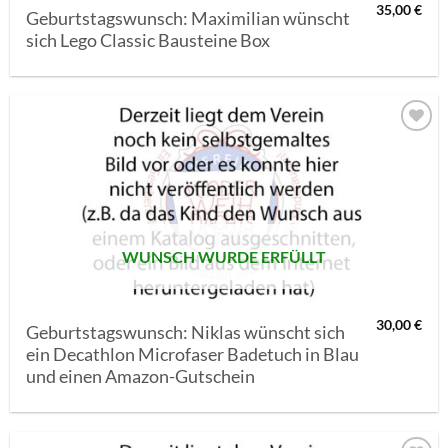
35,00
€
Geburtstagswunsch: Maximilian wünscht
sich Lego Classic Bausteine Box
AUF MEINE
MERKLISTE
SETZEN
WUNSCH WURDE ERFÜLLT
30,00
€
Geburtstagswunsch: Niklas wünscht sich
ein Decathlon Microfaser Badetuch in Blau
und einen Amazon-Gutschein