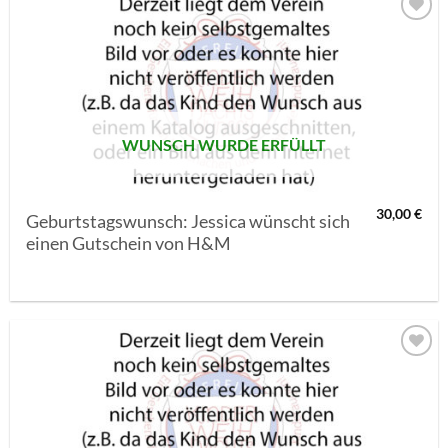
AUF MEINE
MERKLISTE
SETZEN
WUNSCH WURDE ERFÜLLT
30,00
€
Geburtstagswunsch: Jessica wünscht sich
einen Gutschein von H&M
AUF MEINE
MERKLISTE
SETZEN