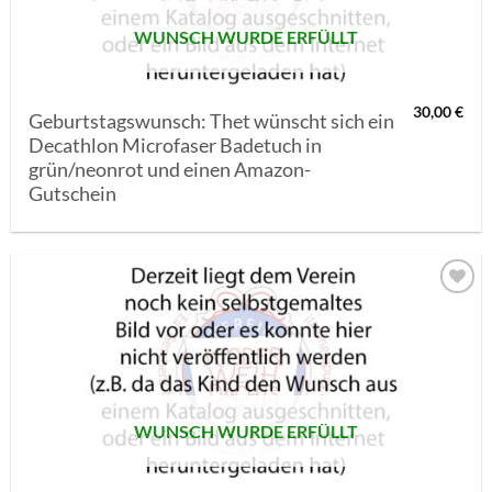
WUNSCH WURDE ERFÜLLT
30,00
€
Geburtstagswunsch: Thet wünscht sich ein
Decathlon Microfaser Badetuch in
grün/neonrot und einen Amazon-
Gutschein
AUF MEINE
MERKLISTE
SETZEN
WUNSCH WURDE ERFÜLLT