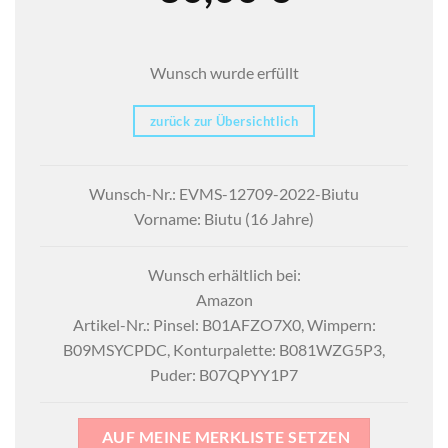
Wunsch wurde erfüllt
zurück zur Übersichtlich
Wunsch-Nr.: EVMS-12709-2022-Biutu
Vorname: Biutu (16 Jahre)
Wunsch erhältlich bei:
Amazon
Artikel-Nr.: Pinsel: B01AFZO7X0, Wimpern:
B09MSYCPDC, Konturpalette: ‎B081WZG5P3,
Puder: ‎B07QPYY1P7
AUF MEINE MERKLISTE SETZEN