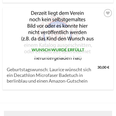
AUF MEINE
MERKLISTE
SETZEN
WUNSCH WURDE ERFÜLLT
30,00
€
Geburtstagswunsch: Laurice wünscht sich
ein Decathlon Microfaser Badetuch in
berlinblau und einen Amazon-Gutschein