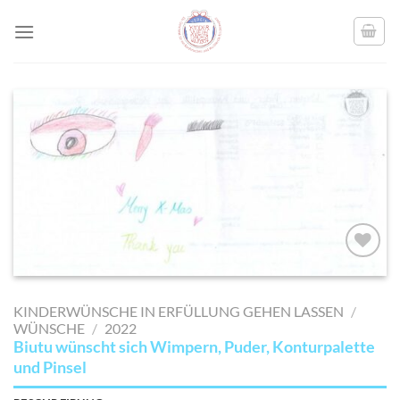
Skip
to
content
AUF MEINE
MERKLISTE
KINDERWÜNSCHE IN ERFÜLLUNG GEHEN LASSEN
/
SETZEN
WÜNSCHE
/
2022
Biutu wünscht sich Wimpern, Puder, Konturpalette
und Pinsel