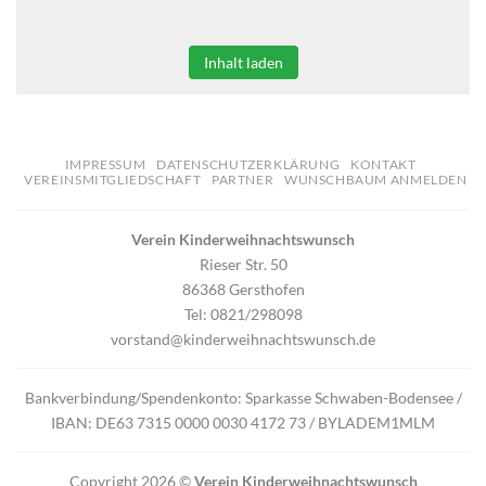
Klicken Sie auf den unteren Button, um den Inhalt von
erweiterungen.gooding.de zu laden.
Inhalt laden
IMPRESSUM
DATENSCHUTZERKLÄRUNG
KONTAKT
VEREINSMITGLIEDSCHAFT
PARTNER
WUNSCHBAUM ANMELDEN
Verein Kinderweihnachtswunsch
Rieser Str. 50
86368 Gersthofen
Tel: 0821/298098
vorstand@kinderweihnachtswunsch.de
Bankverbindung/Spendenkonto: Sparkasse Schwaben-Bodensee /
IBAN: DE63 7315 0000 0030 4172 73 / BYLADEM1MLM
Copyright 2026 ©
Verein Kinderweihnachtswunsch