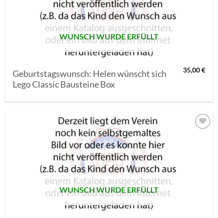
SETZEN
WUNSCH WURDE ERFÜLLT
35,00
€
Geburtstagswunsch: Helen wünscht sich
Lego Classic Bausteine Box
AUF MEINE
MERKLISTE
SETZEN
WUNSCH WURDE ERFÜLLT