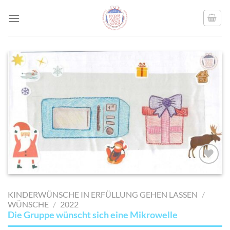
Skip
to
content
AUF MEINE
MERKLISTE
KINDERWÜNSCHE IN ERFÜLLUNG GEHEN LASSEN
/
SETZEN
WÜNSCHE
/
2022
Die Gruppe wünscht sich eine Mikrowelle