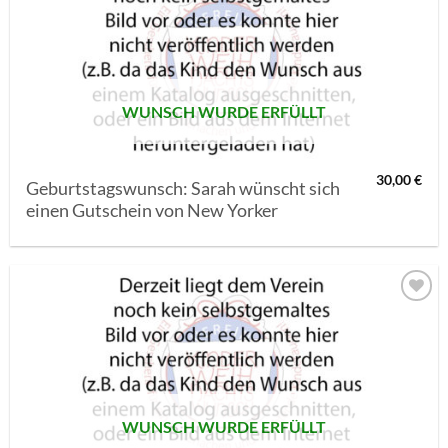
AUF MEINE
MERKLISTE
SETZEN
WUNSCH WURDE ERFÜLLT
30,00
€
Geburtstagswunsch: Sarah wünscht sich
einen Gutschein von New Yorker
AUF MEINE
MERKLISTE
SETZEN
WUNSCH WURDE ERFÜLLT