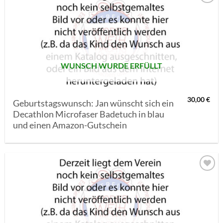
AUF MEINE
MERKLISTE
SETZEN
WUNSCH WURDE ERFÜLLT
30,00
€
Geburtstagswunsch: Jan wünscht sich ein
Decathlon Microfaser Badetuch in blau
und einen Amazon-Gutschein
AUF MEINE
MERKLISTE
SETZEN