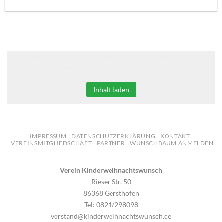
Klicken Sie auf den unteren Button, um den Inhalt von
erweiterungen.gooding.de zu laden.
Inhalt laden
IMPRESSUM
DATENSCHUTZERKLÄRUNG
KONTAKT
VEREINSMITGLIEDSCHAFT
PARTNER
WUNSCHBAUM ANMELDEN
Verein Kinderweihnachtswunsch
Rieser Str. 50
86368 Gersthofen
Tel: 0821/298098
vorstand@kinderweihnachtswunsch.de