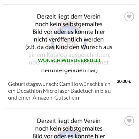
AUF MEINE
MERKLISTE
SETZEN
WUNSCH WURDE ERFÜLLT
30,00
€
Geburtstagswunsch: Camillo wünscht sich
ein Decathlon Microfaser Badetuch in blau
und einen Amazon-Gutschein
AUF MEINE
MERKLISTE