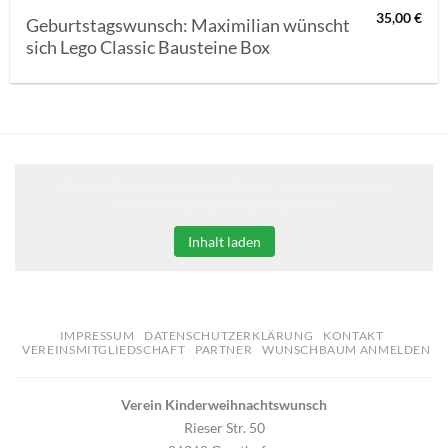
35,00
€
Geburtstagswunsch: Maximilian wünscht
sich Lego Classic Bausteine Box
Klicken Sie auf den unteren Button, um den Inhalt von
erweiterungen.gooding.de zu laden.
Inhalt laden
IMPRESSUM
DATENSCHUTZERKLÄRUNG
KONTAKT
VEREINSMITGLIEDSCHAFT
PARTNER
WUNSCHBAUM ANMELDEN
Verein Kinderweihnachtswunsch
Rieser Str. 50