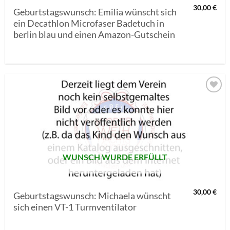
30,00
€
Geburtstagswunsch: Emilia wünscht sich
ein Decathlon Microfaser Badetuch in
berlin blau und einen Amazon-Gutschein
AUF MEINE
MERKLISTE
SETZEN
WUNSCH WURDE ERFÜLLT
30,00
€
Geburtstagswunsch: Michaela wünscht
sich einen VT-1 Turmventilator