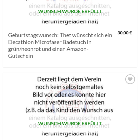
WUNSCH WURDE ERFÜLLT
30,00
€
Geburtstagswunsch: Thet wünscht sich ein
Decathlon Microfaser Badetuch in
grün/neonrot und einen Amazon-
Gutschein
AUF MEINE
MERKLISTE
SETZEN
WUNSCH WURDE ERFÜLLT