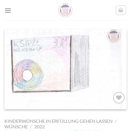
Skip
to
content
AUF MEINE
MERKLISTE
KINDERWÜNSCHE IN ERFÜLLUNG GEHEN LASSEN
/
SETZEN
WÜNSCHE
/
2022