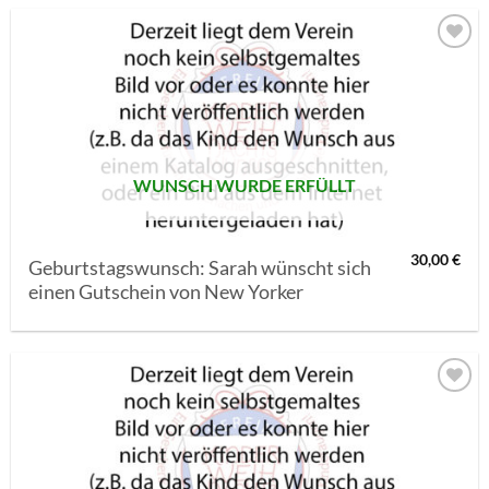
AUF MEINE
MERKLISTE
SETZEN
WUNSCH WURDE ERFÜLLT
30,00
€
Geburtstagswunsch: Sarah wünscht sich
einen Gutschein von New Yorker
AUF MEINE
MERKLISTE
SETZEN