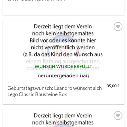
AUF MEINE
MERKLISTE
SETZEN
WUNSCH WURDE ERFÜLLT
35,00
€
Geburtstagswunsch: Leandro wünscht sich
Lego Classic Bausteine Box
AUF MEINE