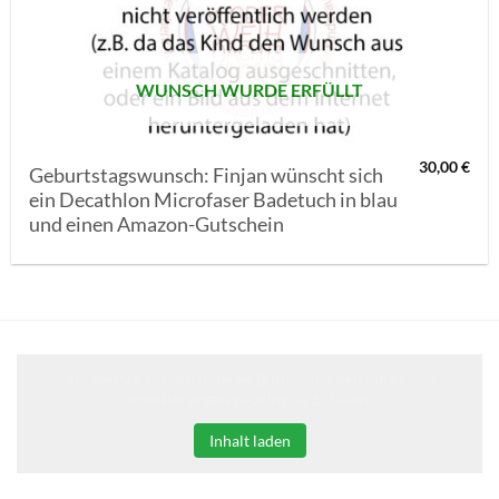
SETZEN
WUNSCH WURDE ERFÜLLT
30,00
€
Geburtstagswunsch: Finjan wünscht sich
ein Decathlon Microfaser Badetuch in blau
und einen Amazon-Gutschein
Klicken Sie auf den unteren Button, um den Inhalt von
erweiterungen.gooding.de zu laden.
Inhalt laden