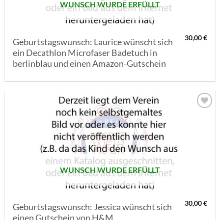
WUNSCH WURDE ERFÜLLT
30,00
€
Geburtstagswunsch: Laurice wünscht sich
ein Decathlon Microfaser Badetuch in
berlinblau und einen Amazon-Gutschein
AUF MEINE
MERKLISTE
SETZEN
WUNSCH WURDE ERFÜLLT
30,00
€
Geburtstagswunsch: Jessica wünscht sich
einen Gutschein von H&M