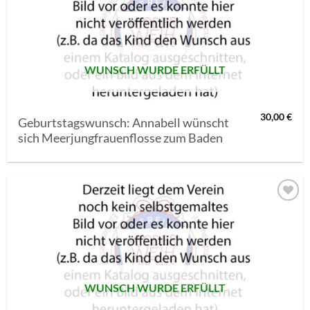
MERKLISTE
SETZEN
WUNSCH WURDE ERFÜLLT
30,00
€
Geburtstagswunsch: Annabell wünscht
sich Meerjungfrauenflosse zum Baden
AUF MEINE
MERKLISTE
SETZEN
WUNSCH WURDE ERFÜLLT