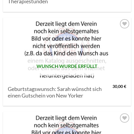
Therapiestunden
AUF MEINE
MERKLISTE
SETZEN
WUNSCH WURDE ERFÜLLT
30,00
€
Geburtstagswunsch: Sarah wünscht sich
einen Gutschein von New Yorker
AUF MEINE
MERKLISTE