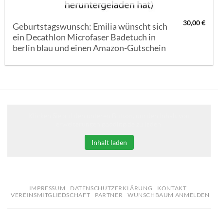
30,00
€
Geburtstagswunsch: Emilia wünscht sich
ein Decathlon Microfaser Badetuch in
berlin blau und einen Amazon-Gutschein
Klicken Sie auf den unteren Button, um den Inhalt von
erweiterungen.gooding.de zu laden.
Inhalt laden
IMPRESSUM
DATENSCHUTZERKLÄRUNG
KONTAKT
VEREINSMITGLIEDSCHAFT
PARTNER
WUNSCHBAUM ANMELDEN