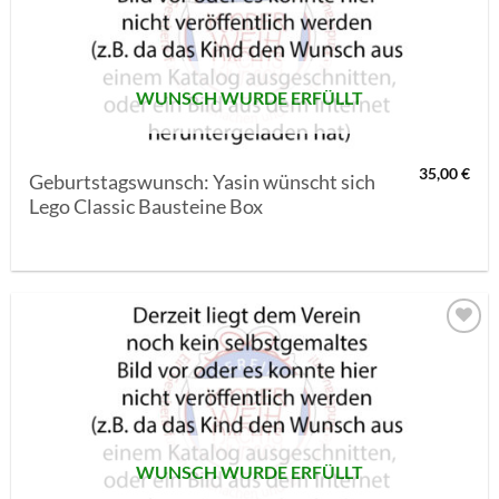
SETZEN
WUNSCH WURDE ERFÜLLT
35,00
€
Geburtstagswunsch: Yasin wünscht sich
Lego Classic Bausteine Box
AUF MEINE
MERKLISTE
SETZEN
WUNSCH WURDE ERFÜLLT