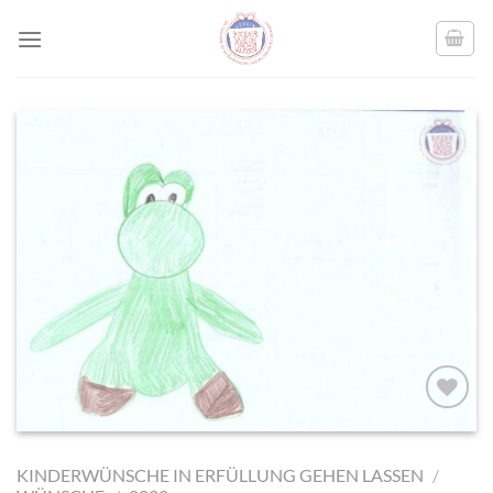
Skip
to
content
AUF MEINE
MERKLISTE
KINDERWÜNSCHE IN ERFÜLLUNG GEHEN LASSEN
/
SETZEN