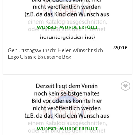
SETZEN
WUNSCH WURDE ERFÜLLT
35,00
€
Geburtstagswunsch: Helen wünscht sich
Lego Classic Bausteine Box
AUF MEINE
MERKLISTE
SETZEN
WUNSCH WURDE ERFÜLLT