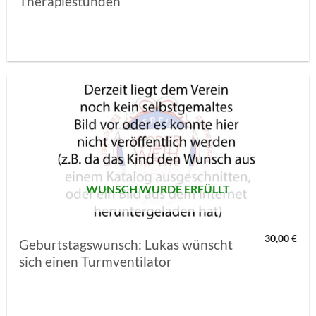
Therapiestunden
AUF MEINE
MERKLISTE
SETZEN
WUNSCH WURDE ERFÜLLT
30,00
€
Geburtstagswunsch: Lukas wünscht
sich einen Turmventilator