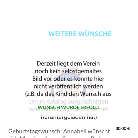
WEITERE WÜNSCHE
AUF MEINE
MERKLISTE
SETZEN
WUNSCH WURDE ERFÜLLT
30,00
€
Geburtstagswunsch: Annabell wünscht