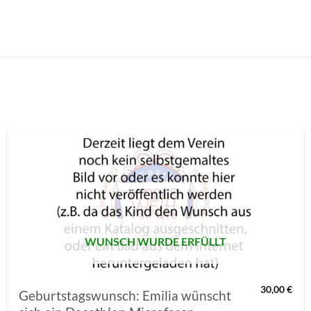
AUF MEINE
MERKLISTE
SETZEN
WUNSCH WURDE ERFÜLLT
30,00
€
Geburtstagswunsch: Emilia wünscht