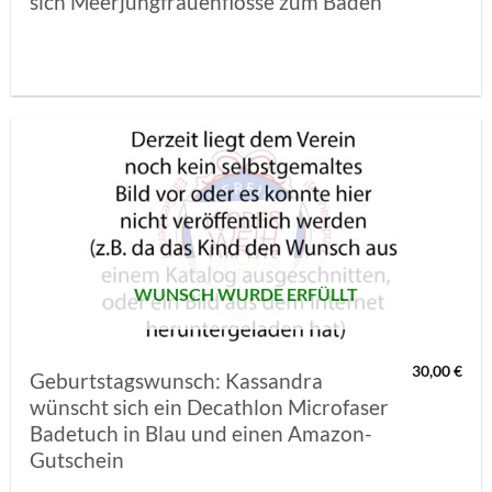
sich Meerjungfrauenflosse zum Baden
AUF MEINE
MERKLISTE
SETZEN
WUNSCH WURDE ERFÜLLT
30,00
€
Geburtstagswunsch: Kassandra
wünscht sich ein Decathlon Microfaser
Badetuch in Blau und einen Amazon-
Gutschein