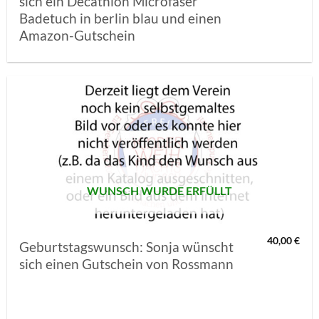
sich ein Decathlon Microfaser
Badetuch in berlin blau und einen
Amazon-Gutschein
AUF MEINE
MERKLISTE
SETZEN
WUNSCH WURDE ERFÜLLT
40,00
€
Geburtstagswunsch: Sonja wünscht
sich einen Gutschein von Rossmann