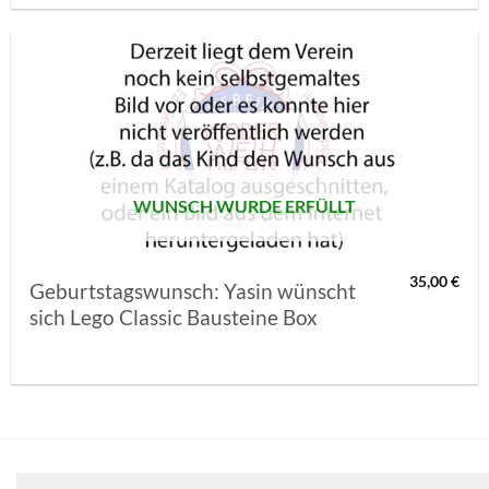
AUF MEINE
MERKLISTE
SETZEN
WUNSCH WURDE ERFÜLLT
35,00
€
Geburtstagswunsch: Yasin wünscht
sich Lego Classic Bausteine Box