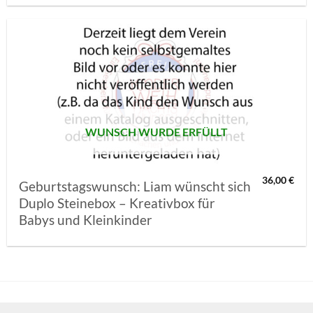
AUF MEINE
MERKLISTE
SETZEN
WUNSCH WURDE ERFÜLLT
36,00
€
Geburtstagswunsch: Liam wünscht sich
Duplo Steinebox – Kreativbox für
Babys und Kleinkinder