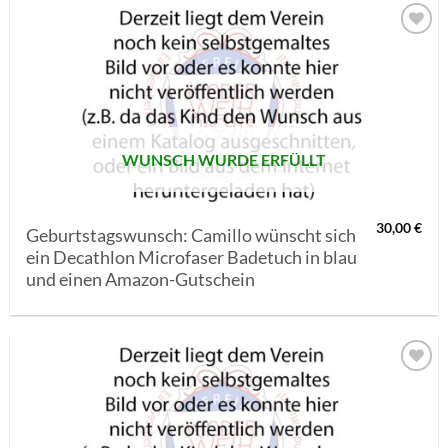
AUF MEINE
MERKLISTE
SETZEN
WUNSCH WURDE ERFÜLLT
30,00
€
Geburtstagswunsch: Camillo wünscht sich
ein Decathlon Microfaser Badetuch in blau
und einen Amazon-Gutschein
AUF MEINE
MERKLISTE
SETZEN