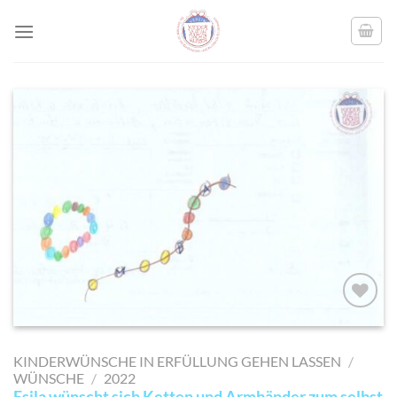
Skip
to
content
AUF MEINE
MERKLISTE
KINDERWÜNSCHE IN ERFÜLLUNG GEHEN LASSEN
/
SETZEN
WÜNSCHE
/
2022
Esila wünscht sich Ketten und Armbänder zum selbst