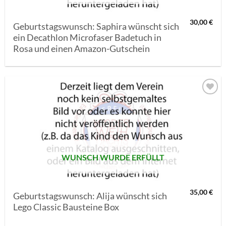
30,00
€
Geburtstagswunsch: Saphira wünscht sich
ein Decathlon Microfaser Badetuch in
Rosa und einen Amazon-Gutschein
AUF MEINE
MERKLISTE
SETZEN
WUNSCH WURDE ERFÜLLT
35,00
€
Geburtstagswunsch: Alija wünscht sich
Lego Classic Bausteine Box