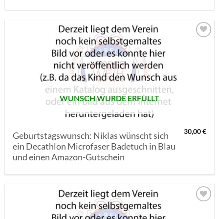
AUF MEINE
MERKLISTE
SETZEN
WUNSCH WURDE ERFÜLLT
30,00
€
Geburtstagswunsch: Niklas wünscht sich
ein Decathlon Microfaser Badetuch in Blau
und einen Amazon-Gutschein
AUF MEINE
MERKLISTE