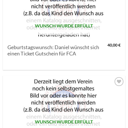
SETZEN
WUNSCH WURDE ERFÜLLT
40,00
€
Geburtstagswunsch: Daniel wünscht sich
einen Ticket Gutschein für FCA
AUF MEINE
MERKLISTE
SETZEN
WUNSCH WURDE ERFÜLLT