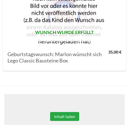
AUF MEINE
MERKLISTE
SETZEN
WUNSCH WURDE ERFÜLLT
35,00
€
Geburtstagswunsch: Marlon wünscht sich
Lego Classic Bausteine Box
Klicken Sie auf den unteren Button, um den Inhalt von
erweiterungen.gooding.de zu laden.
Inhalt laden