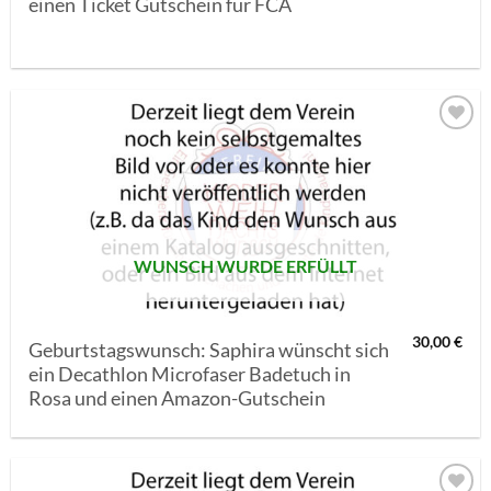
einen Ticket Gutschein für FCA
AUF MEINE
MERKLISTE
SETZEN
WUNSCH WURDE ERFÜLLT
30,00
€
Geburtstagswunsch: Saphira wünscht sich
ein Decathlon Microfaser Badetuch in
Rosa und einen Amazon-Gutschein