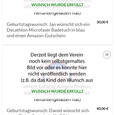
WUNSCH WURDE ERFÜLLT
30,00
€
Geburtstagswunsch: Jan wünscht sich ein
Decathlon Microfaser Badetuch in blau
und einen Amazon-Gutschein
AUF MEINE
MERKLISTE
SETZEN
WUNSCH WURDE ERFÜLLT
40,00
€
Geburtstagswunsch: Daniel wünscht sich