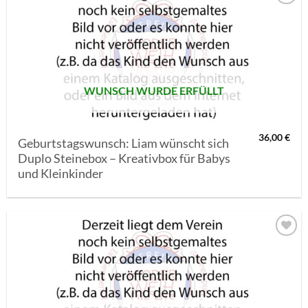
AUF MEINE
MERKLISTE
SETZEN
WUNSCH WURDE ERFÜLLT
36,00
€
Geburtstagswunsch: Liam wünscht sich
Duplo Steinebox – Kreativbox für Babys
und Kleinkinder
AUF MEINE
MERKLISTE
SETZEN