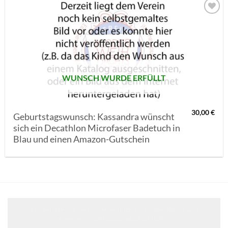
AUF MEINE
MERKLISTE
SETZEN
WUNSCH WURDE ERFÜLLT
30,00
€
Geburtstagswunsch: Kassandra wünscht
sich ein Decathlon Microfaser Badetuch in
Blau und einen Amazon-Gutschein
Klicken Sie auf den unteren Button, um den Inhalt von
erweiterungen.gooding.de zu laden.