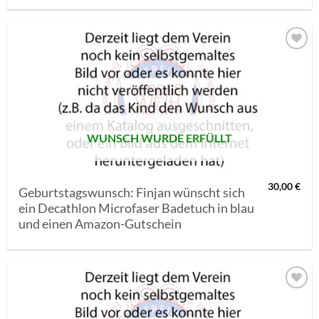
AUF MEINE
MERKLISTE
SETZEN
WUNSCH WURDE ERFÜLLT
30,00
€
Geburtstagswunsch: Finjan wünscht sich
ein Decathlon Microfaser Badetuch in blau
und einen Amazon-Gutschein
AUF MEINE
MERKLISTE