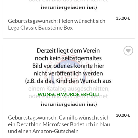
35,00
€
Geburtstagswunsch: Helen wünscht sich
Lego Classic Bausteine Box
AUF MEINE
MERKLISTE
SETZEN
WUNSCH WURDE ERFÜLLT
30,00
€
Geburtstagswunsch: Camillo wünscht sich
ein Decathlon Microfaser Badetuch in blau
und einen Amazon-Gutschein