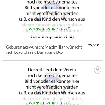
AUF MEINE
MERKLISTE
SETZEN
WUNSCH WURDE ERFÜLLT
35,00
€
Geburtstagswunsch: Maximilian wünscht
sich Lego Classic Bausteine Box
AUF MEINE
MERKLISTE
SETZEN
WUNSCH WURDE ERFÜLLT