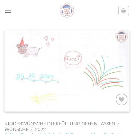
Skip
to
content
AUF MEINE
MERKLISTE
KINDERWÜNSCHE IN ERFÜLLUNG GEHEN LASSEN
/
SETZEN
WÜNSCHE
/
2022