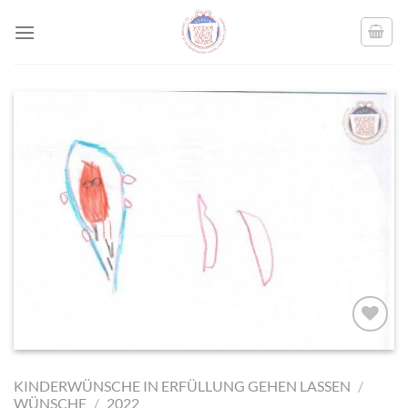
Skip
to
content
AUF MEINE
MERKLISTE
KINDERWÜNSCHE IN ERFÜLLUNG GEHEN LASSEN
/
SETZEN
WÜNSCHE
/
2022