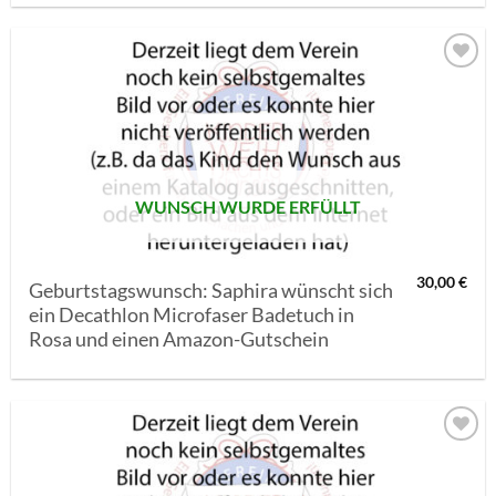
AUF MEINE
MERKLISTE
SETZEN
WUNSCH WURDE ERFÜLLT
30,00
€
Geburtstagswunsch: Saphira wünscht sich
ein Decathlon Microfaser Badetuch in
Rosa und einen Amazon-Gutschein
AUF MEINE
MERKLISTE