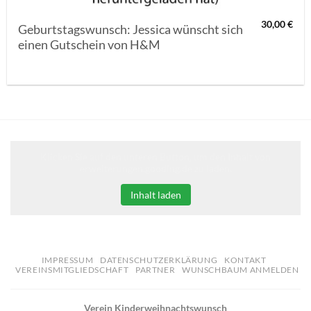
30,00
€
Geburtstagswunsch: Jessica wünscht sich
einen Gutschein von H&M
Klicken Sie auf den unteren Button, um den Inhalt von
erweiterungen.gooding.de zu laden.
Inhalt laden
IMPRESSUM
DATENSCHUTZERKLÄRUNG
KONTAKT
VEREINSMITGLIEDSCHAFT
PARTNER
WUNSCHBAUM ANMELDEN
Verein Kinderweihnachtswunsch