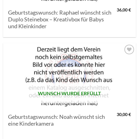
36,00
€
Geburtstagswunsch: Raphael wünscht sich
Duplo Steinebox – Kreativbox für Babys
und Kleinkinder
AUF MEINE
MERKLISTE
SETZEN
WUNSCH WURDE ERFÜLLT
30,00
€
Geburtstagswunsch: Noah wünscht sich
eine Kinderkamera