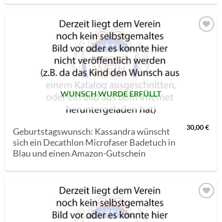
AUF MEINE
MERKLISTE
SETZEN
WUNSCH WURDE ERFÜLLT
30,00
€
Geburtstagswunsch: Kassandra wünscht
sich ein Decathlon Microfaser Badetuch in
Blau und einen Amazon-Gutschein
AUF MEINE
MERKLISTE