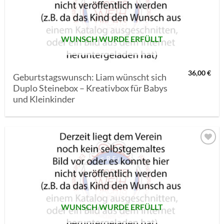
SETZEN
WUNSCH WURDE ERFÜLLT
36,00
€
Geburtstagswunsch: Liam wünscht sich
Duplo Steinebox – Kreativbox für Babys
und Kleinkinder
AUF MEINE
MERKLISTE
SETZEN
WUNSCH WURDE ERFÜLLT