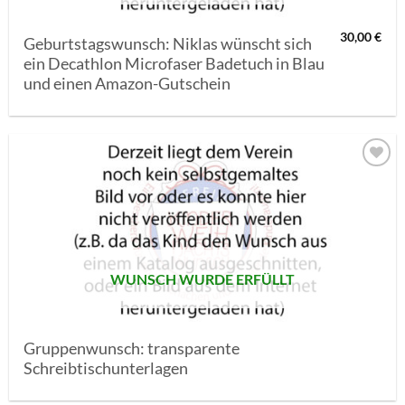
30,00
€
Geburtstagswunsch: Niklas wünscht sich
ein Decathlon Microfaser Badetuch in Blau
und einen Amazon-Gutschein
AUF MEINE
MERKLISTE
SETZEN
WUNSCH WURDE ERFÜLLT
Gruppenwunsch: transparente
Schreibtischunterlagen