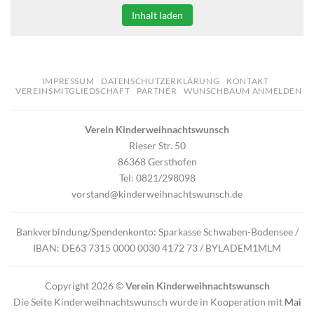
Inhalt laden
IMPRESSUM
DATENSCHUTZERKLÄRUNG
KONTAKT
VEREINSMITGLIEDSCHAFT
PARTNER
WUNSCHBAUM ANMELDEN
Verein Kinderweihnachtswunsch
Rieser Str. 50
86368 Gersthofen
Tel: 0821/298098
vorstand@kinderweihnachtswunsch.de
Bankverbindung/Spendenkonto: Sparkasse Schwaben-Bodensee /
IBAN: DE63 7315 0000 0030 4172 73 / BYLADEM1MLM
Copyright 2026 ©
Verein Kinderweihnachtswunsch
Die Seite Kinderweihnachtswunsch wurde in Kooperation mit
Mai