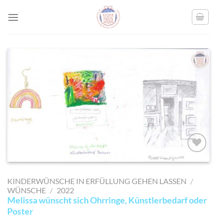
Skip
to
content
AUF MEINE
MERKLISTE
KINDERWÜNSCHE IN ERFÜLLUNG GEHEN LASSEN
/
SETZEN
WÜNSCHE
/
2022
Melissa wünscht sich Ohrringe, Künstlerbedarf oder
Poster