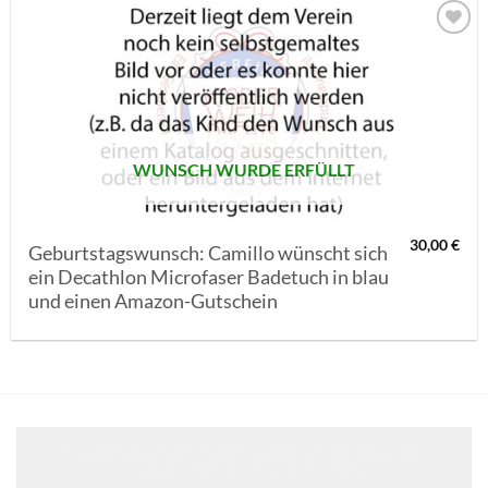
AUF MEINE
MERKLISTE
SETZEN
WUNSCH WURDE ERFÜLLT
30,00
€
Geburtstagswunsch: Camillo wünscht sich
ein Decathlon Microfaser Badetuch in blau
und einen Amazon-Gutschein
Klicken Sie auf den unteren Button, um den Inhalt von
erweiterungen.gooding.de zu laden.