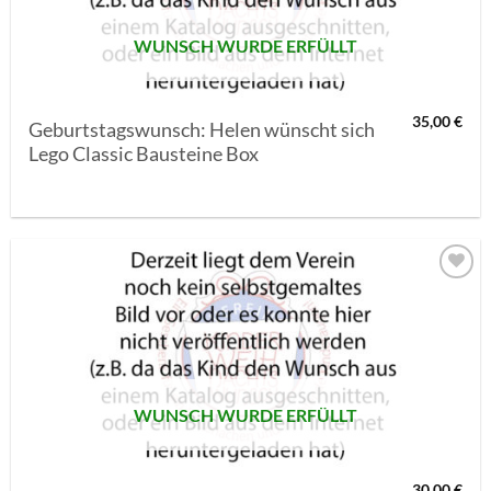
WUNSCH WURDE ERFÜLLT
35,00
€
Geburtstagswunsch: Helen wünscht sich
Lego Classic Bausteine Box
AUF MEINE
MERKLISTE
SETZEN
WUNSCH WURDE ERFÜLLT
30,00
€