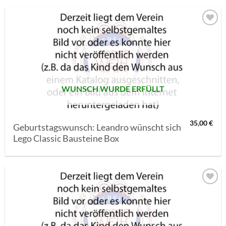
AUF MEINE
MERKLISTE
SETZEN
WUNSCH WURDE ERFÜLLT
35,00
€
Geburtstagswunsch: Leandro wünscht sich
Lego Classic Bausteine Box
AUF MEINE
MERKLISTE
SETZEN