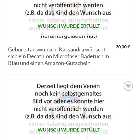
SETZEN
WUNSCH WURDE ERFÜLLT
30,00
€
Geburtstagswunsch: Kassandra wünscht
sich ein Decathlon Microfaser Badetuch in
Blau und einen Amazon-Gutschein
AUF MEINE
MERKLISTE
SETZEN
WUNSCH WURDE ERFÜLLT