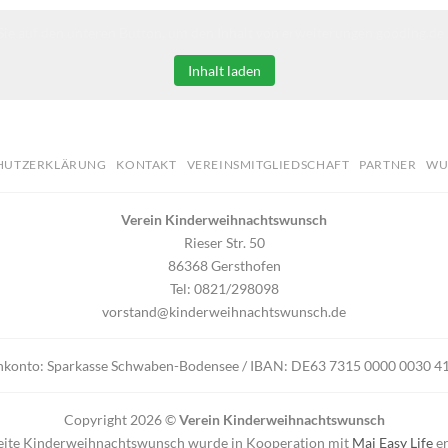
Sie auf den unteren Button, um den Inhalt von erweiterungen.gooding.de 
Inhalt laden
HUTZERKLÄRUNG
KONTAKT
VEREINSMITGLIEDSCHAFT
PARTNER
WU
Verein Kinderweihnachtswunsch
Rieser Str. 50
86368 Gersthofen
Tel: 0821/298098
vorstand@kinderweihnachtswunsch.de
nkonto: Sparkasse Schwaben-Bodensee / IBAN: DE63 7315 0000 0030
Copyright 2026 ©
Verein Kinderweihnachtswunsch
eite Kinderweihnachtswunsch wurde in Kooperation mit
Mai Easy Life
er