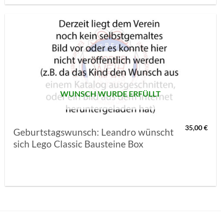
AUF MEINE
MERKLISTE
SETZEN
WUNSCH WURDE ERFÜLLT
35,00
€
Geburtstagswunsch: Leandro wünscht
sich Lego Classic Bausteine Box