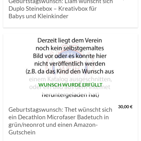
Geburtstagswunsch: Liam wünscht sich
Duplo Steinebox – Kreativbox für
Babys und Kleinkinder
AUF MEINE
MERKLISTE
SETZEN
WUNSCH WURDE ERFÜLLT
30,00
€
Geburtstagswunsch: Thet wünscht sich
ein Decathlon Microfaser Badetuch in
grün/neonrot und einen Amazon-
Gutschein