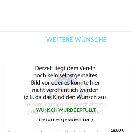
WEITERE WÜNSCHE
AUF MEINE
MERKLISTE
SETZEN
WUNSCH WURDE ERFÜLLT
18,00
€