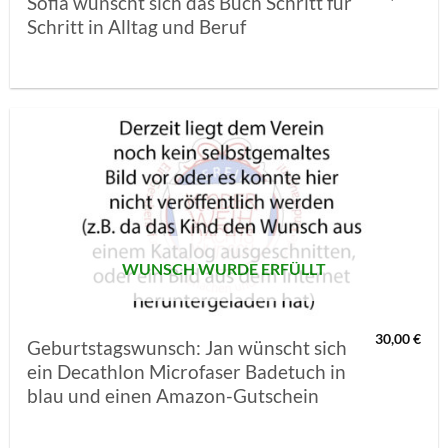
Sofia wünscht sich das Buch Schritt für
Schritt in Alltag und Beruf
AUF MEINE
MERKLISTE
SETZEN
WUNSCH WURDE ERFÜLLT
30,00
€
Geburtstagswunsch: Jan wünscht sich
ein Decathlon Microfaser Badetuch in
blau und einen Amazon-Gutschein