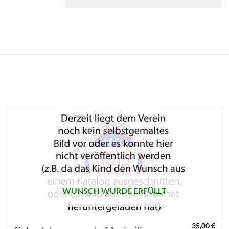
AUF MEINE
MERKLISTE
SETZEN
WUNSCH WURDE ERFÜLLT
35,00
€