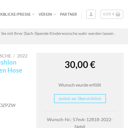
0,00
€
KBLICKE/PRESSE
VEREIN
PARTNER
 Sie mit Ihrer (Sach-)Spende Kinderwünsche wahr werden lassen .
SCHE
/
2022
ushion
30,00
€
ren Hose
Wunsch wurde erfüllt
zurück zur Übersichtlich
7FKDZPZW
Wunsch-Nr.: 57evk-12818-2022-
Nebil