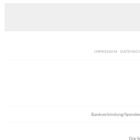
Klicken 
IMPRESSUM
DATENSC
Bankverbindung/Spende
Die S