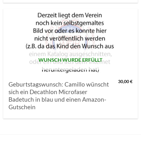
AUF MEINE
MERKLISTE
SETZEN
WUNSCH WURDE ERFÜLLT
30,00
€
Geburtstagswunsch: Camillo wünscht
sich ein Decathlon Microfaser
Badetuch in blau und einen Amazon-
Gutschein