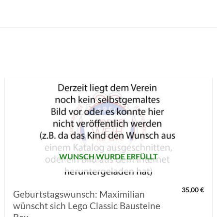
AUF MEINE
MERKLISTE
SETZEN
WUNSCH WURDE ERFÜLLT
35,00
€
Geburtstagswunsch: Maximilian
wünscht sich Lego Classic Bausteine