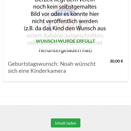
AUF MEINE
MERKLISTE
SETZEN
WUNSCH WURDE ERFÜLLT
30,00
€
Geburtstagswunsch: Noah wünscht
sich eine Kinderkamera
Sie auf den unteren Button, um den Inhalt von erweiterungen.gooding.de 
Inhalt laden