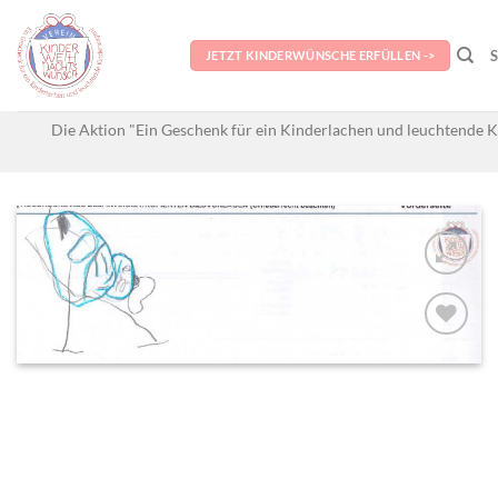
Skip
to
JETZT KINDERWÜNSCHE ERFÜLLEN ->
content
Die Aktion "Ein Geschenk für ein Kinderlachen und leuchtende K
AUF MEINE
MERKLISTE
SETZEN