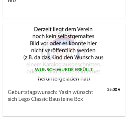
Box
AUF MEINE
MERKLISTE
SETZEN
WUNSCH WURDE ERFÜLLT
35,00
€
Geburtstagswunsch: Yasin wünscht
sich Lego Classic Bausteine Box