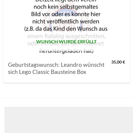
AUF MEINE
MERKLISTE
SETZEN
WUNSCH WURDE ERFÜLLT
35,00
€
Geburtstagswunsch: Leandro wünscht
sich Lego Classic Bausteine Box
Klicken 