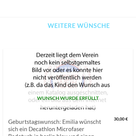
WEITERE WÜNSCHE
AUF MEINE
MERKLISTE
SETZEN
WUNSCH WURDE ERFÜLLT
30,00
€
Geburtstagswunsch: Emilia wünscht
sich ein Decathlon Microfaser