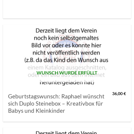
AUF MEINE
MERKLISTE
SETZEN
WUNSCH WURDE ERFÜLLT
36,00
€
Geburtstagswunsch: Raphael wünscht
sich Duplo Steinebox – Kreativbox für
Babys und Kleinkinder